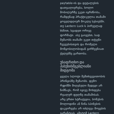
paytable-ის და დეტალების
დათვალიერება, ხოლო
მობილურზე უკეთ იგრძნობა,
რამდენად პრაქტიკულია თამაში
ყოველდღიურ მოკლე სესიებში.
თუ Lantern Luck-ს პირველად
ხსნით, სცადეთ ორივე
ფორმატი. ასე გაიგებთ, სად
მუშაობს თამაში უკეთ თქვენი
ჩვევებისთვის და რომელი
მოწყობილობიდან გირჩევნიათ
ქულებზე გართობა.
უსაფრთხო და
პასუხისმგებლიანი
მიდგომა
ყველა სლოტი შემთხვევითობის
პრინციპზე მუშაობს. დემო
რეჟიმში მიღებული შედეგი არ
ნიშნავს, რომ იგივე მოხდება
რეალურ ფულზე თამაშისას.
არც ერთი სტრატეგია, ბონუსის
მოლოდინი ან წინა სპინების
დაკვირვება არ იძლევა მოგების
გარანტიას. ამიტომ Lantern