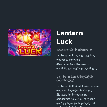
Lantern
Luck
Habanero
პროვაიდერი:
Lantern Luck სლოტი უფასოდ
ონლაინ. სლოტის
პროვაიდერია Habanero.
ითამაშე და გაერთე ულიმიტოდ.
Lantern Luck სლოტის
მიმოხილვა
Lantern Luck არის Habanero-ის
ონლაინ სლოტი, რომელიც
Sloto.ge-ზე შეგიძლიათ
ითამაშოთ უფასოდ, ქულებზე
და რეგისტრაციის გარეშე. ამ