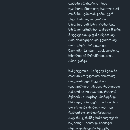
თამაში არასდროს უნდა
დაიწყოთ მხოლოდ სახელის ან
ლამაზი სურათის გამო. ჯერ
უნდა ნახოთ, როგორია
სპინების სიჩქარე, რამდენად
ხშირად გაჩერებთ თამაში მცირე
მოგებებით, გაღიზიანებთ თუ
არა ანიმაციები და გესმით თუ
არა წესები პირველივე
წუთებში. Lantern Luck უფასოდ
სწორედ ამ შემოწმებისთვის
არის კარგი.
სასურველია, პირველ სესიაში
თამაშს არ უყუროთ მხოლოდ
მოგება-წაგების კუთხით.
დააკვირდით იმასაც, რამდენად
გასაგებია ღილაკები, როგორ
მუშაობს autoplay, რამდენად
სწრაფად ირთვება თამაში, ხომ
არ იჭედება მობილურზე და
რამდენად კომფორტულია
პატარა ეკრანზე სიმბოლოების
წაკითხვა. ხშირად სწორედ
ასეთი დეტალები წყვეტს,