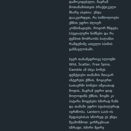
დამოკიდებული, მაგრამ
მოთამაშისთვის პრაქტიკული
მხარე ასეთია: უნდა
დააკვირდეთ, რა სიმბოლოები
ქმნის უფრო ძლიერ
კომბინაციებს, როგორ ჩნდება
სპეციალური ნიშნები და რა
ტემპით მოძრაობს ბალანსი
რამდენიმე ათეული სპინის
განმავლობაში.
ბევრ თანამედროვე სლოტში
Wild, Scatter, Free Spins,
Gamble ან სხვა ბონუს
ფუნქციები თამაშის მთავარ
ინტერესს ქმნის. ზოგიერთ
სათაურში ბონუსი იშვიათად
მოდის, მაგრამ უფრო დიდ
მოლოდინს ქმნის; ზოგში კი
პატარა მოგებები ხშირად ჩანს
და თამაში უფრო სტაბილურად
იგრძნობა. Lantern Luck-ის
შეფასებისას სწორედ ეს უნდა
შეამოწმოთ: გირჩევნიათ
სწრაფი, ხშირი მცირე