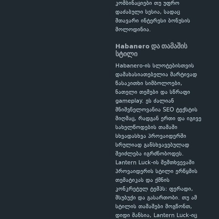
კომბინაციები თუ უფრო
დაძაბული სესია, სადაც
მთავარი ინტერესი ბონუსის
მოლოდინია.
Habanero და თამაშის
სტილი
Habanero-ის სლოტებისთვის
დამახასიათებელია მარტივად
წასაკითხი სიმბოლოები,
ნათელი თემები და სწრაფი
gameplay. ეს ძალიან
მნიშვნელოვანია SEO ტექსტის
მიღმაც, რადგან ერთი და იგივე
სახელწოდების თამაში
სხვადასხვა პროვაიდერში
სრულიად განსხვავებულად
შეიძლება იგრძნობოდეს.
Lantern Luck-ის შემთხვევაში
პროვაიდერის სტილი ერწყმის
თემატიკას და ქმნის
კონკრეტულ ტემპს: ფერადი,
მსუბუქი და გასართობი. თუ ამ
სტილის თამაშები მოგწონთ,
დიდი შანსია, Lantern Luck-იც