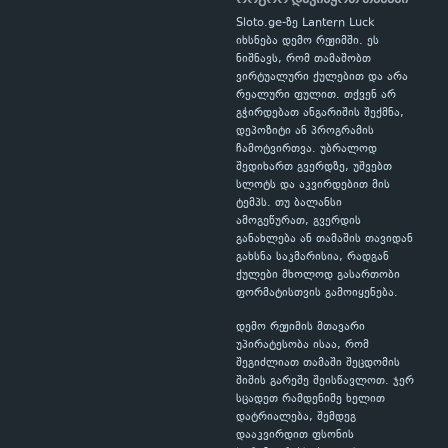
Sloto.ge-ზე Lantern Luck
იხსნება დემო რეჟიმში. ეს
ნიშნავს, რომ თამაშობთ
ვირტუალური ქულებით და არა
რეალური ფულით. თქვენ არ
გჭირდებათ ანგარიშის შექმნა,
დეპოზიტი ან პროგრამის
ჩამოტვირთვა. უბრალოდ
შედიხართ გვერდზე, უშვებთ
სლოტს და აკვირდებით მის
ტემპს. თუ ბალანსი
ამოგეწურათ, გვერდის
განახლება ან თამაშის თავიდან
გახსნა საკმარისია, რადგან
ქულები მხოლოდ გასართობი
ფორმატისთვის გამოიყენება.
დემო რეჟიმის მთავარი
უპირატესობა ისაა, რომ
შეგიძლიათ თამაში შეცდომის
შიშის გარეშე შეისწავლოთ. ჯერ
სცადეთ რამდენიმე ხელით
დატრიალება, შემდეგ
დააკვირდით ფსონის