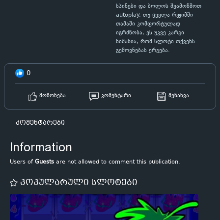
სპინები და ბოლოს შეამოწმოთ
autoplay. თუ ყველა რეჟიმში
თამაში კომფორტულად
იგრძნობა, ეს უკვე კარგი
ნიშანია, რომ სლოტი თქვენს
გემოვნებას ერგება.
0
მოწონება
კომენტარი
შენახვა
კომენტარები
Information
Users of
Guests
are not allowed to comment this publication.
პოპულარული სლოტები