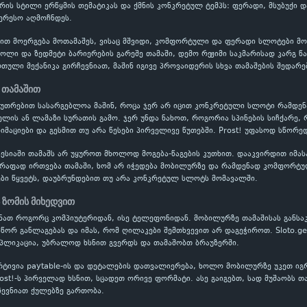
რის სტილი ერწყმის თემატიკას და ქმნის კონკრეტულ ტემპს: ფერადი, მსუბუქი 
ნტერესო აღმოჩნდეს.
ებით მოერგება მოთამაშეს, ვისაც მშვიდი, კომფორტული და ფერადი სლოტები მ
როლი და ზედმეტი ბარიერების გარეშე თამაში, დემო რეჟიმი საკმარისად კარგ წ
ული მექანიკა გირჩევნიათ, მაშინ იგივე პროვაიდერის სხვა თამაშების შედარე
 თამაშით
აკუთრებით სასარგებლოა მაშინ, როცა ჯერ არ იცით კონკრეტული სლოტი რამდ
ის ან ლამაზი სურათის გამო. ჯერ უნდა ნახოთ, როგორია სპინების სიჩქარე, 
იმაციები და გესმით თუ არა წესები პირველივე წუთებში. Prost! უფასოდ სწორედ
ესიაში თამაშს არ უყუროთ მხოლოდ მოგება-წაგების კუთხით. დააკვირდით იმას
წრაფად ირთვება თამაში, ხომ არ იჭედება მობილურზე და რამდენად კომფორტუ
ბი წყვეტს, დაუბრუნდებით თუ არა კონკრეტულ სლოტს მომავალში.
 ზომის მიხედვით
სნათ როგორც კომპიუტერიდან, ისე ტელეფონიდან. მობილურზე თამაშისას განსა
სწორ განლაგებას და იმას, რომ ღილაკები შემთხვევით არ დაგეჭიროთ. Sloto.g
აპლიკაცია, უბრალოდ ხსნით გვერდს და თამაშობთ ბრაუზერში.
რტივია paytable-ის და დეტალების დათვალიერება, ხოლო მობილურზე უკეთ ი
rost!-ს პირველად ხსნით, სცადეთ ორივე ფორმატი. ასე გაიგებთ, სად მუშაობს თ
ევნიათ ქულებზე გართობა.