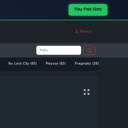
Play Free Slots
შესვლა
No Limit City (65)
Playson (82)
Pragmatic (282)
Betsoft (14