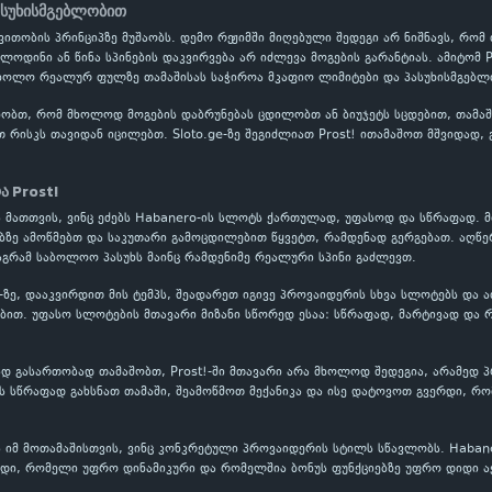
ასუხისმგებლობით
ითობის პრინციპზე მუშაობს. დემო რეჟიმში მიღებული შედეგი არ ნიშნავს, რომ
ოლოდინი ან წინა სპინების დაკვირვება არ იძლევა მოგების გარანტიას. ამიტომ
 ხოლო რეალურ ფულზე თამაშისას საჭიროა მკაფიო ლიმიტები და პასუხისმგებლი
ობთ, რომ მხოლოდ მოგების დაბრუნებას ცდილობთ ან ბიუჯეტს სცდებით, თამაში
თ რისკს თავიდან იცილებთ. Sloto.ge-ზე შეგიძლიათ Prost! ითამაშოთ მშვიდად
.
ა Prost!
ია მათთვის, ვინც ეძებს Habanero-ის სლოტს ქართულად, უფასოდ და სწრაფად. 
ბზე ამოწმებთ და საკუთარი გამოცდილებით წყვეტთ, რამდენად გერგებათ. აღწე
აგრამ საბოლოო პასუხს მაინც რამდენიმე რეალური სპინი გაძლევთ.
ge-ზე, დააკვირდით მის ტემპს, შეადარეთ იგივე პროვაიდერის სხვა სლოტებს და 
თ. უფასო სლოტების მთავარი მიზანი სწორედ ესაა: სწრაფად, მარტივად და რ
 გასართობად თამაშობთ, Prost!-ში მთავარი არა მხოლოდ შედეგია, არამედ პ
 სწრაფად გახსნათ თამაში, შეამოწმოთ მექანიკა და ისე დატოვოთ გვერდი, რო
ბა იმ მოთამაშისთვის, ვინც კონკრეტული პროვაიდერის სტილს სწავლობს. Haban
იდი, რომელი უფრო დინამიკური და რომელშია ბონუს ფუნქციებზე უფრო დიდი აქ