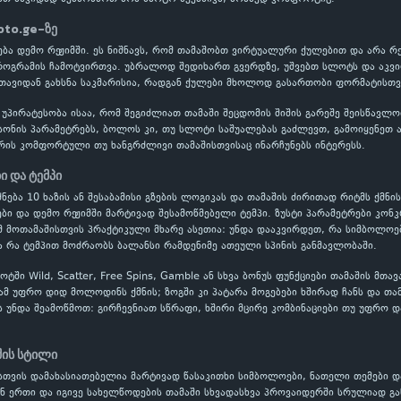
loto.ge-ზე
ხსნება დემო რეჟიმში. ეს ნიშნავს, რომ თამაშობთ ვირტუალური ქულებით და არა
პროგრამის ჩამოტვირთვა. უბრალოდ შედიხართ გვერდზე, უშვებთ სლოტს და აკვი
 თავიდან გახსნა საკმარისია, რადგან ქულები მხოლოდ გასართობი ფორმატისთვი
 უპირატესობა ისაა, რომ შეგიძლიათ თამაში შეცდომის შიშის გარეშე შეისწავ
ონის პარამეტრებს, ბოლოს კი, თუ სლოტი საშუალებას გაძლევთ, გამოიყენეთ ავ
რის კომფორტული თუ ხანგრძლივი თამაშისთვისაც ინარჩუნებს ინტერესს.
ბი და ტემპი
უძნება 10 ხაზის ან შესაბამისი გზების ლოგიკას და თამაშის ძირითად რიტმს ქმნის
ი და დემო რეჟიმში მარტივად შესამოწმებელი ტემპი. ზუსტი პარამეტრები კონკ
 მოთამაშისთვის პრაქტიკული მხარე ასეთია: უნდა დააკვირდეთ, რა სიმბოლოე
ა რა ტემპით მოძრაობს ბალანსი რამდენიმე ათეული სპინის განმავლობაში.
ში Wild, Scatter, Free Spins, Gamble ან სხვა ბონუს ფუნქციები თამაშის მთა
ამ უფრო დიდ მოლოდინს ქმნის; ზოგში კი პატარა მოგებები ხშირად ჩანს და თა
ს უნდა შეამოწმოთ: გირჩევნიათ სწრაფი, ხშირი მცირე კომბინაციები თუ უფრო დ
შის სტილი
თვის დამახასიათებელია მარტივად წასაკითხი სიმბოლოები, ნათელი თემები დ
ან ერთი და იგივე სახელწოდების თამაში სხვადასხვა პროვაიდერში სრულიად გა