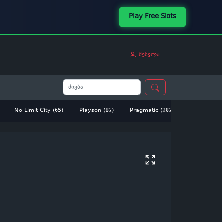
Play Free Slots
შესვლა
No Limit City (65)
Playson (82)
Pragmatic (282)
Betsoft (14