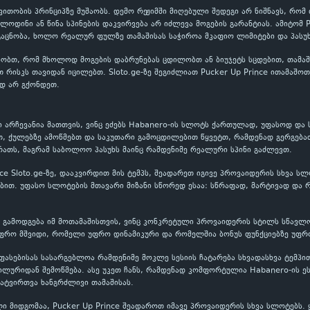
ითობის პრინციპზე მუშაობს. დემო რეჟიმში მიღებული შედეგი არ ნიშნავს, რომ
ოლოდინი ან წინა სპინების დაკვირვება არ იძლევა მოგების გარანტიას. ამიტომ 
აცნობა, ხოლო რეალურ ფულზე თამაშისას საჭიროა მკაფიო ლიმიტები და პასუხ
ობთ, რომ მხოლოდ მოგების დაბრუნებას ცდილობთ ან ბიუჯეტს სცდებით, თამაში
თ რისკს თავიდან იცილებთ. Sloto.ge-ზე შეგიძლიათ Pucker Up Prince ითამაშო
დ არ გქონდეთ.
გი არჩევანია მათთვის, ვინც ეძებს Habanero-ის სლოტს ქართულად, უფასოდ და
თ, ქულებზე ამოწმებთ და საკუთარი გამოცდილებით წყვეტთ, რამდენად გერგება
ათს, მაგრამ საბოლოო პასუხს მაინც რამდენიმე რეალური სპინი გაძლევთ.
nce Sloto.ge-ზე, დააკვირდით მის ტემპს, შეადარეთ იგივე პროვაიდერის სხვა ს
თ. უფასო სლოტების მთავარი მიზანი სწორედ ესაა: სწრაფად, მარტივად და რ
ვე გამოდგება იმ მოთამაშისთვის, ვინც კონკრეტული პროვაიდერის სტილს სწავლო
ფრო მშვიდი, რომელი უფრო დინამიკური და რომელშია ბონუს ფუნქციებზე უფრო
შეფასებისას სასარგებლოა რამდენიმე მოკლე სესიის ჩატარება სხვადასხვა ტემპ
ილურიდან შემოწმება. ასე უკეთ ჩანს, რამდენად კომფორტულია Habanero-ის ე
ატვირთვა ხანგრძლივი თამაშისას.
ი მიდგომაა, Pucker Up Prince შეადაროთ იმავე პროვაიდერის სხვა სლოტებს.