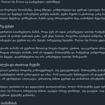
 Pucker Up Prince-იც საინტერესო აღმოჩნდეს.
ებით მოერგება მოთამაშეს, ვისაც მშვიდი, კომფორტული და ფერადი სლოტები მ
როლი და ზედმეტი ბარიერების გარეშე თამაში, დემო რეჟიმი საკმარისად კარგ წ
ული მექანიკა გირჩევნიათ, მაშინ იგივე პროვაიდერის სხვა თამაშების შედარე
რც ტესტი
აკუთრებით სასარგებლოა მაშინ, როცა ჯერ არ იცით კონკრეტული სლოტი რამდ
ის ან ლამაზი სურათის გამო. ჯერ უნდა ნახოთ, როგორია სპინების სიჩქარე, 
იმაციები და გესმით თუ არა წესები პირველივე წუთებში. Pucker Up Prince უფა
ესიაში თამაშს არ უყუროთ მხოლოდ მოგება-წაგების კუთხით. დააკვირდით იმას
წრაფად ირთვება თამაში, ხომ არ იჭედება მობილურზე და რამდენად კომფორტუ
ბი წყვეტს, დაუბრუნდებით თუ არა კონკრეტულ სლოტს მომავალში.
ლება და desktop რეჟიმი
იძლიათ გახსნათ როგორც კომპიუტერიდან, ისე ტელეფონიდან. მობილურზე თამაშ
ელემენტების სწორ განლაგებას და იმას, რომ ღილაკები შემთხვევით არ დაგეჭი
: არ გჭირდებათ აპლიკაცია, უბრალოდ ხსნით გვერდს და თამაშობთ ბრაუზერში
რტივია paytable-ის და დეტალების დათვალიერება, ხოლო მობილურზე უკეთ ი
ucker Up Prince-ს პირველად ხსნით, სცადეთ ორივე ფორმატი. ასე გაიგებთ, სად
ევნიათ ქულებზე გართობა.
 თამაშისას