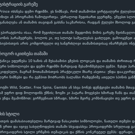
გისტრაციის გარეშე
p Prince იხსნება დემო რეჟიმში. ეს ნიშნავს, რომ თამაშობთ ვირტუალური ქულე
პოზიტი ან პროგრამის ჩამოტვირთვა. უბრალოდ შედიხართ გვერდზე, უშვებთ სლოტ
განახლება ან თამაშის თავიდან გახსნა საკმარისია, რადგან ქულები მხოლოდ გ
 უპირატესობა ისაა, რომ შეგიძლიათ თამაში შეცდომის შიშის გარეშე შეისწავ
ონის პარამეტრებს, ბოლოს კი, თუ სლოტი საშუალებას გაძლევთ, გამოიყენეთ ავ
სიებისთვის არის კომფორტული თუ ხანგრძლივი თამაშისთვისაც ინარჩუნებს ინტ
 როგორ იკითხება თამაში
ექანიკა ეფუძნება 10 ხაზის ან შესაბამისი გზების ლოგიკას და თამაშის ძირითად 
ლური სიმბოლოები და დემო რეჟიმში მარტივად შესამოწმებელი ტემპი. ზუსტი პ
ოკიდებული, მაგრამ მოთამაშისთვის პრაქტიკული მხარე ასეთია: უნდა დააკვირდ
ური ნიშნები და რა ტემპით მოძრაობს ბალანსი რამდენიმე ათეული სპინის გან
ში Wild, Scatter, Free Spins, Gamble ან სხვა ბონუს ფუნქციები თამაშის მთა
ამ უფრო დიდ მოლოდინს ქმნის; ზოგში კი პატარა მოგებები ხშირად ჩანს და თა
ს უნდა შეამოწმოთ: გირჩევნიათ სწრაფი, ხშირი მცირე კომბინაციები თუ უფრო დ
შის სტილი
თვის დამახასიათებელია მარტივად წასაკითხი სიმბოლოები, ნათელი თემები დ
ან ერთი და იგივე სახელწოდების თამაში სხვადასხვა პროვაიდერში სრულიად გ
ი პროვაიდერის სტილი ერწყმის თემატიკას და ქმნის კონკრეტულ ტემპს: ფერადი, 