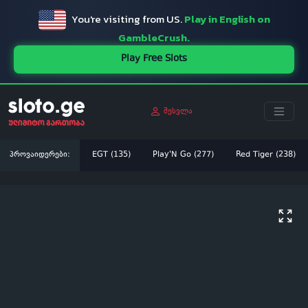
You're visiting from US.
Play in English on
GambleCrush.
Play Free Slots
შესვლა
პროვაიდერები:
EGT (135)
Play'N Go (277)
Red Tiger (238)