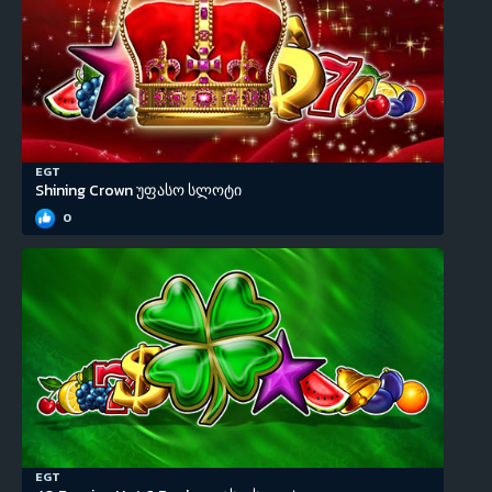
EGT
Shining Crown უფასო სლოტი
0
EGT