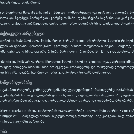
იც საინტერესო აღმოჩნდეს.
ებით მოერგება მოთამაშეს, ვისაც მშვიდი, კომფორტული და ფერადი სლოტები მ
როლი და ზედმეტი ბარიერების გარეშე თამაში, დემო რეჟიმი საკმარისად კარგ წ
ული მექანიკა გირჩევნიათ, მაშინ იგივე პროვაიდერის სხვა თამაშების შედარე
პრაქტიკული სარგებელი
აკუთრებით სასარგებლოა მაშინ, როცა ჯერ არ იცით კონკრეტული სლოტი რამდ
ის ან ლამაზი სურათის გამო. ჯერ უნდა ნახოთ, როგორია სპინების სიჩქარე, 
იმაციები და გესმით თუ არა წესები პირველივე წუთებში. Sir Blingalot უფასოდ 
ესიაში თამაშს არ უყუროთ მხოლოდ მოგება-წაგების კუთხით. დააკვირდით იმას
წრაფად ირთვება თამაში, ხომ არ იჭედება მობილურზე და რამდენად კომფორტუ
ბი წყვეტს, დაუბრუნდებით თუ არა კონკრეტულ სლოტს მომავალში.
 მოწყობილობაზე
იათ გახსნათ როგორც კომპიუტერიდან, ისე ტელეფონიდან. მობილურზე თამაშისას
ელემენტების სწორ განლაგებას და იმას, რომ ღილაკები შემთხვევით არ დაგეჭი
: არ გჭირდებათ აპლიკაცია, უბრალოდ ხსნით გვერდს და თამაშობთ ბრაუზერში
რტივია paytable-ის და დეტალების დათვალიერება, ხოლო მობილურზე უკეთ ი
r Blingalot-ს პირველად ხსნით, სცადეთ ორივე ფორმატი. ასე გაიგებთ, სად მუშ
ევნიათ ქულებზე გართობა.
ნობა