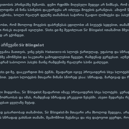
ითობის პრინციპზე მუშაობს. დემო რეჟიმში მიღებული შედეგი არ ნიშნავს, რომ
ლოდინი ან წინა სპინების დაკვირვება არ იძლევა მოგების გარანტიას. ამიტომ S
აცნობა, ხოლო რეალურ ფულზე თამაშისას საჭიროა მკაფიო ლიმიტები და პასუხ
ობთ, რომ მხოლოდ მოგების დაბრუნებას ცდილობთ ან ბიუჯეტს სცდებით, თამაში
თ რისკს თავიდან იცილებთ. Sloto.ge-ზე შეგიძლიათ Sir Blingalot ითამაშოთ მშ
დ არ გქონდეთ.
 არჩევანი Sir Blingalot
არჩევანია მათთვის, ვინც ეძებს Habanero-ის სლოტს ქართულად, უფასოდ და სწრა
ბზე ამოწმებთ და საკუთარი გამოცდილებით წყვეტთ, რამდენად გერგებათ. აღწე
აგრამ საბოლოო პასუხს მაინც რამდენიმე რეალური სპინი გაძლევთ.
Sloto.ge-ზე, დააკვირდით მის ტემპს, შეადარეთ იგივე პროვაიდერის სხვა სლოტე
თ. უფასო სლოტების მთავარი მიზანი სწორედ ესაა: სწრაფად, მარტივად და რ
ი მიდგომაა, Sir Blingalot შეადაროთ იმავე პროვაიდერის სხვა სლოტებს. ყურა
ოძრაობას და იმას, რამდენად სწრაფად ერკვევით წესებში. ასეთი შედარება რ
გებათ ყველაზე მეტად.
 გასართობად თამაშობთ, Sir Blingalot-ში მთავარი არა მხოლოდ შედეგია, არა
 სწრაფად გახსნათ თამაში, შეამოწმოთ მექანიკა და ისე დატოვოთ გვერდი, რო