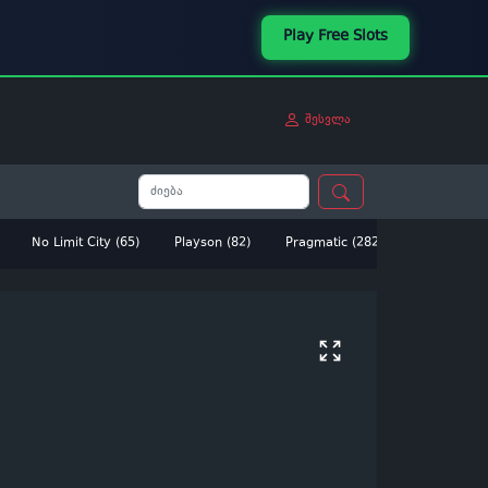
Play Free Slots
შესვლა
No Limit City (65)
Playson (82)
Pragmatic (282)
Betsoft (14