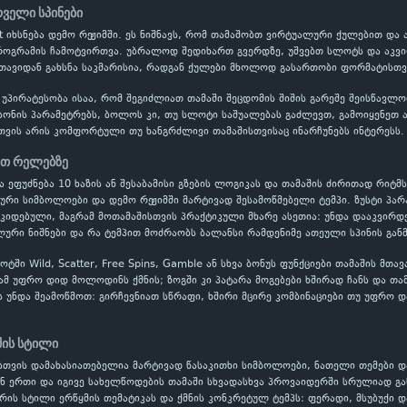
რველი სპინები
galot იხსნება დემო რეჟიმში. ეს ნიშნავს, რომ თამაშობთ ვირტუალური ქულებით 
პროგრამის ჩამოტვირთვა. უბრალოდ შედიხართ გვერდზე, უშვებთ სლოტს და აკვი
 თავიდან გახსნა საკმარისია, რადგან ქულები მხოლოდ გასართობი ფორმატისთვი
 უპირატესობა ისაა, რომ შეგიძლიათ თამაში შეცდომის შიშის გარეშე შეისწავ
ონის პარამეტრებს, ბოლოს კი, თუ სლოტი საშუალებას გაძლევთ, გამოიყენეთ ავტო
თვის არის კომფორტული თუ ხანგრძლივი თამაშისთვისაც ინარჩუნებს ინტერესს.
ეთ რელებზე
ნიკა ეფუძნება 10 ხაზის ან შესაბამისი გზების ლოგიკას და თამაშის ძირითად რიტმს
ლური სიმბოლოები და დემო რეჟიმში მარტივად შესამოწმებელი ტემპი. ზუსტი პ
ოკიდებული, მაგრამ მოთამაშისთვის პრაქტიკული მხარე ასეთია: უნდა დააკვირდ
ური ნიშნები და რა ტემპით მოძრაობს ბალანსი რამდენიმე ათეული სპინის გან
ში Wild, Scatter, Free Spins, Gamble ან სხვა ბონუს ფუნქციები თამაშის მთა
ამ უფრო დიდ მოლოდინს ქმნის; ზოგში კი პატარა მოგებები ხშირად ჩანს და თამ
ს უნდა შეამოწმოთ: გირჩევნიათ სწრაფი, ხშირი მცირე კომბინაციები თუ უფრო დ
შის სტილი
თვის დამახასიათებელია მარტივად წასაკითხი სიმბოლოები, ნათელი თემები დ
ან ერთი და იგივე სახელწოდების თამაში სხვადასხვა პროვაიდერში სრულიად გან
რის სტილი ერწყმის თემატიკას და ქმნის კონკრეტულ ტემპს: ფერადი, მსუბუქი 