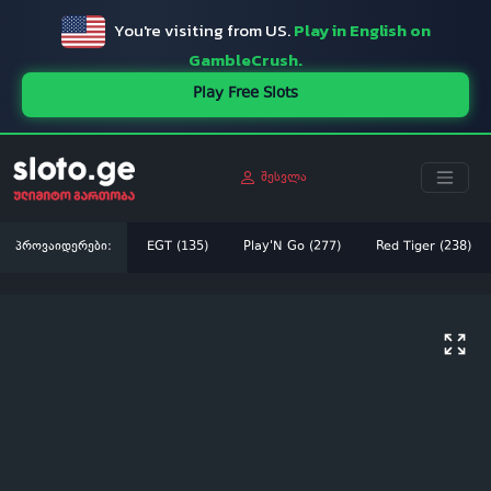
You're visiting from US.
Play in English on
GambleCrush.
Play Free Slots
შესვლა
პროვაიდერები:
EGT (135)
Play'N Go (277)
Red Tiger (238)