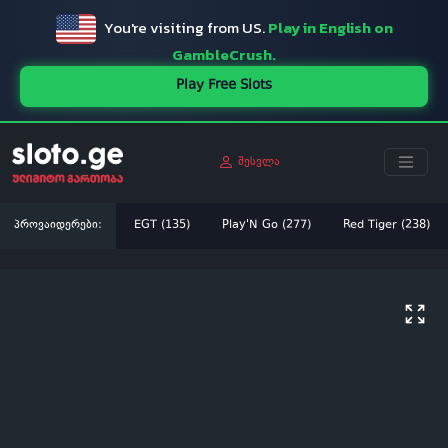
You're visiting from US.
Play in English on
GambleCrush.
Play Free Slots
შესვლა
პროვაიდერები:
EGT (135)
Play'N Go (277)
Red Tiger (238)