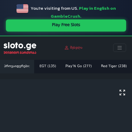
You're visiting from US.
Play in English on
GambleCrush.
Play Free Slots
შესვლა
პროვაიდერები:
EGT (135)
Play'N Go (277)
Red Tiger (238)