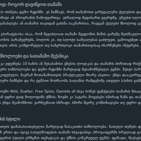
სოდ: როგორ დავიწყოთ თამაში
itch იხსნება დემო რეჟიმში. ეს ნიშნავს, რომ თამაშობთ ვირტუალური ქულებით
პოზიტი ან პროგრამის ჩამოტვირთვა. უბრალოდ შედიხართ გვერდზე, უშვებთ სლოტ
განახლება ან თამაშის თავიდან გახსნა საკმარისია, რადგან ქულები მხოლოდ გ
 უპირატესობა ისაა, რომ შეგიძლიათ თამაში შეცდომის შიშის გარეშე შეისწავ
ონის პარამეტრებს, ბოლოს კი, თუ სლოტი საშუალებას გაძლევთ, გამოიყენეთ ავ
თვის არის კომფორტული თუ ხანგრძლივი თამაშისთვისაც ინარჩუნებს ინტერესს.
იმბოლოები და სათამაშო მექანიკა
იკა ეფუძნება 10 ხაზის ან შესაბამისი გზების ლოგიკას და თამაშის ძირითად რიტმ
ლური სიმბოლოები და დემო რეჟიმში მარტივად შესამოწმებელი ტემპი. ზუსტი პ
ოკიდებული, მაგრამ მოთამაშისთვის პრაქტიკული მხარე ასეთია: უნდა დააკვირდ
ური ნიშნები და რა ტემპით მოძრაობს ბალანსი რამდენიმე ათეული სპინის გან
ში Wild, Scatter, Free Spins, Gamble ან სხვა ბონუს ფუნქციები თამაშის მთა
ამ უფრო დიდ მოლოდინს ქმნის; ზოგში კი პატარა მოგებები ხშირად ჩანს და თა
ს უნდა შეამოწმოთ: გირჩევნიათ სწრაფი, ხშირი მცირე კომბინაციები თუ უფრო დ
შის სტილი
თვის დამახასიათებელია მარტივად წასაკითხი სიმბოლოები, ნათელი თემები დ
ან ერთი და იგივე სახელწოდების თამაში სხვადასხვა პროვაიდერში სრულიად გა
იდერის სტილი ერწყმის თემატიკას და ქმნის კონკრეტულ ტემპს: ფერადი, მსუბუქ