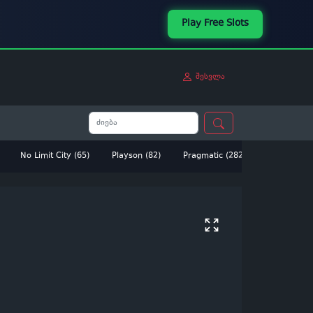
Play Free Slots
შესვლა
No Limit City (65)
Playson (82)
Pragmatic (282)
Betsoft (14