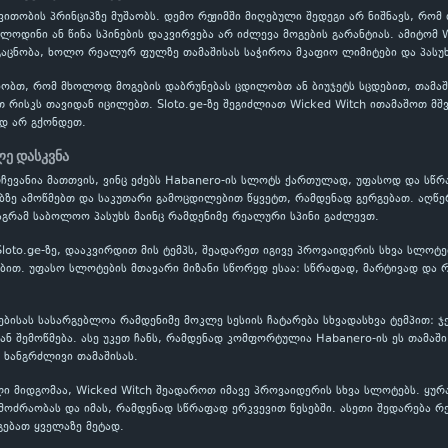
ითობის პრინციპზე მუშაობს. დემო რეჟიმში მიღებული შედეგი არ ნიშნავს, რომ
ოლოდინი ან წინა სპინების დაკვირვება არ იძლევა მოგების გარანტიას. ამიტომ 
აცნობა, ხოლო რეალურ ფულზე თამაშისას საჭიროა მკაფიო ლიმიტები და პასუხ
ობთ, რომ მხოლოდ მოგების დაბრუნებას ცდილობთ ან ბიუჯეტს სცდებით, თამაში
თ რისკს თავიდან იცილებთ. Sloto.ge-ზე შეგიძლიათ Wicked Witch ითამაშოთ მ
დ არ გქონდეთ.
ლე დასკვნა
რჩევანია მათთვის, ვინც ეძებს Habanero-ის სლოტს ქართულად, უფასოდ და სწრ
ბზე ამოწმებთ და საკუთარი გამოცდილებით წყვეტთ, რამდენად გერგებათ. აღწე
აგრამ საბოლოო პასუხს მაინც რამდენიმე რეალური სპინი გაძლევთ.
Sloto.ge-ზე, დააკვირდით მის ტემპს, შეადარეთ იგივე პროვაიდერის სხვა სლოტ
თ. უფასო სლოტების მთავარი მიზანი სწორედ ესაა: სწრაფად, მარტივად და რ
სებისას სასარგებლოა რამდენიმე მოკლე სესიის ჩატარება სხვადასხვა ტემპით: 
 შემოწმება. ასე უკეთ ჩანს, რამდენად კომფორტულია Habanero-ის ეს თამაში
 ხანგრძლივი თამაშისას.
ი მიდგომაა, Wicked Witch შეადაროთ იმავე პროვაიდერის სხვა სლოტებს. ყურ
ოძრაობას და იმას, რამდენად სწრაფად ერკვევით წესებში. ასეთი შედარება რ
გებათ ყველაზე მეტად.