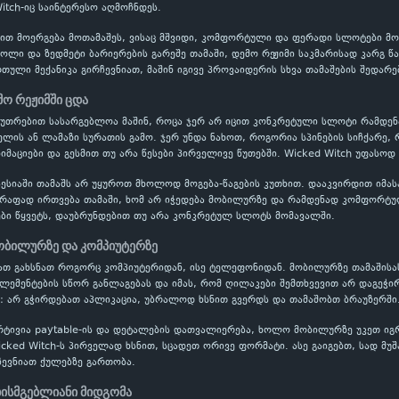
Witch-იც საინტერესო აღმოჩნდეს.
ებით მოერგება მოთამაშეს, ვისაც მშვიდი, კომფორტული და ფერადი სლოტები მ
როლი და ზედმეტი ბარიერების გარეშე თამაში, დემო რეჟიმი საკმარისად კარგ წ
ული მექანიკა გირჩევნიათ, მაშინ იგივე პროვაიდერის სხვა თამაშების შედარე
მო რეჟიმში ცდა
აკუთრებით სასარგებლოა მაშინ, როცა ჯერ არ იცით კონკრეტული სლოტი რამდ
ის ან ლამაზი სურათის გამო. ჯერ უნდა ნახოთ, როგორია სპინების სიჩქარე, 
ნიმაციები და გესმით თუ არა წესები პირველივე წუთებში. Wicked Witch უფასოდ
ესიაში თამაშს არ უყუროთ მხოლოდ მოგება-წაგების კუთხით. დააკვირდით იმას
წრაფად ირთვება თამაში, ხომ არ იჭედება მობილურზე და რამდენად კომფორტუ
ბი წყვეტს, დაუბრუნდებით თუ არა კონკრეტულ სლოტს მომავალში.
ობილურზე და კომპიუტერზე
იათ გახსნათ როგორც კომპიუტერიდან, ისე ტელეფონიდან. მობილურზე თამაშისა
ელემენტების სწორ განლაგებას და იმას, რომ ღილაკები შემთხვევით არ დაგეჭი
: არ გჭირდებათ აპლიკაცია, უბრალოდ ხსნით გვერდს და თამაშობთ ბრაუზერში
რტივია paytable-ის და დეტალების დათვალიერება, ხოლო მობილურზე უკეთ ი
icked Witch-ს პირველად ხსნით, სცადეთ ორივე ფორმატი. ასე გაიგებთ, სად მუ
ევნიათ ქულებზე გართობა.
ხისმგებლიანი მიდგომა