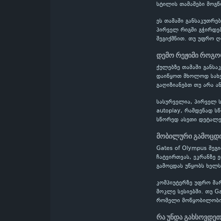
სტილის თამაშები მოგწ
ეს თამაში განსაკუთრე
პირველ რიგში გჭირდებ
შეგიქმნით. თუ უფრო ღ
დემო რეჟიმი როგო
ქულებზე თამაში განს
დაიწყოთ მხოლოდ სახელ
გაღიზიანებთ თუ არა ა
სასურველია, პირველ ს
autoplay, რამდენად ს
სწორედ ასეთი დეტალე
მობილური გამოცდი
Gates of Olympus შე
ჩატვირთვას, ეკრანზე 
გამოცდას უწყობს ხელს
კომპიუტერზე უფრო მა
მოკლე სესიებში. თუ G
რომელი მოწყობილობიდ
რა უნდა გახსოვდეთ