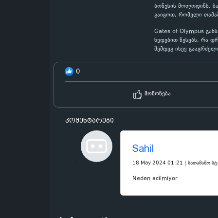
ბონუსის მოლოდინს, ბა
გაიგოთ, რომელი თამაშ
Gates of Olympus გან
ხვდებით წესებს, რა დ
შემდეგ ისევ გააგრძე
0
მოწონება
კომენტარები
Sahil
18 May 2024 01:21 | სათამაშო სტ
Neden acilmiyor