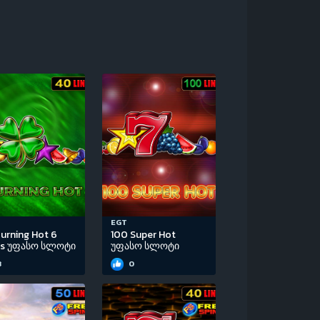
EGT
urning Hot 6
100 Super Hot
ls უფასო სლოტი
უფასო სლოტი
3
0