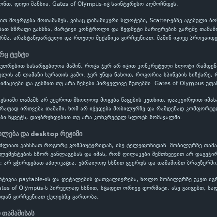
ონთ, დიდი შანსია, Gates of Olympus-იც საინტერესო აღმოჩნდეს.
ბით მოერგება მოთამაშეს, ვისაც დინამიკური სლოტები, Scatter-ებზე აგებული 
ათ სწრაფი გახსნა, მარტივი კონტროლი და ზედმეტი ბარიერების გარეშე თამაში
რმა, არასტანდარტული და რთული მექანიკა გირჩევნიათ, მაშინ იგივე პროვაიდე
რც ტესტი
აკუთრებით სასარგებლოა მაშინ, როცა ჯერ არ იცით კონკრეტული სლოტი რამდ
ის ან ლამაზი სურათის გამო. ჯერ უნდა ნახოთ, როგორია სპინების სიჩქარე, 
ნიმაციები და გესმით თუ არა წესები პირველივე წუთებში. Gates of Olympus უფ
ესიაში თამაშს არ უყუროთ მხოლოდ მოგება-წაგების კუთხით. დააკვირდით იმას
წრაფად ირთვება თამაში, ხომ არ იჭედება მობილურზე და რამდენად კომფორტუ
ბი წყვეტს, დაუბრუნდებით თუ არა კონკრეტულ სლოტს მომავალში.
ლება და desktop რეჟიმი
გიძლიათ გახსნათ როგორც კომპიუტერიდან, ისე ტელეფონიდან. მობილურზე თამა
ელემენტების სწორ განლაგებას და იმას, რომ ღილაკები შემთხვევით არ დაგეჭი
: არ გჭირდებათ აპლიკაცია, უბრალოდ ხსნით გვერდს და თამაშობთ ბრაუზერში
რტივია paytable-ის და დეტალების დათვალიერება, ხოლო მობილურზე უკეთ ი
ates of Olympus-ს პირველად ხსნით, სცადეთ ორივე ფორმატი. ასე გაიგებთ, სად
ან გირჩევნიათ ქულებზე გართობა.
 თამაშისას