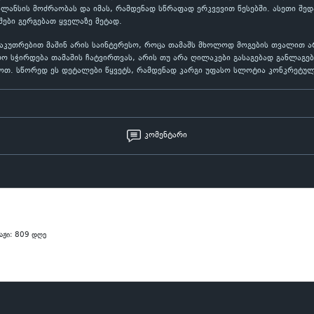
ლანსის მოძრაობას და იმას, რამდენად სწრაფად ერკვევით წესებში. ასეთი შე
ები გერგებათ ყველაზე მეტად.
საკუთრებით მაშინ არის საინტერესო, როცა თამაშს მხოლოდ მოგების თვალით 
რო სჭირდება თამაშის ჩატვირთვას, არის თუ არა ღილაკები გასაგებად განლაგე
ლოთ. სწორედ ეს დეტალები წყვეტს, რამდენად კარგი უფასო სლოტია კონკრეტულ
კომენტარი
აჟი: 809 დღე