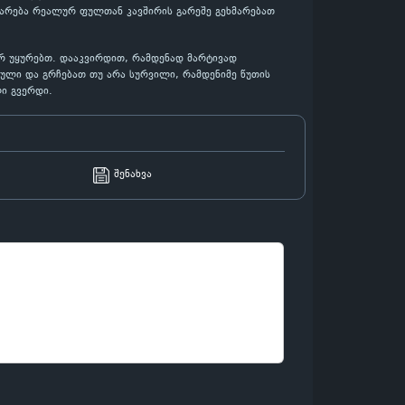
დარება რეალურ ფულთან კავშირის გარეშე გეხმარებათ
არ უყურებთ. დააკვირდით, რამდენად მარტივად
ბული და გრჩებათ თუ არა სურვილი, რამდენიმე წუთის
ი გვერდი.
შენახვა