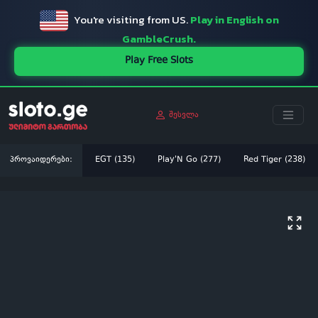
You're visiting from US.
Play in English on
GambleCrush.
Play Free Slots
შესვლა
პროვაიდერები:
EGT (135)
Play'N Go (277)
Red Tiger (238)