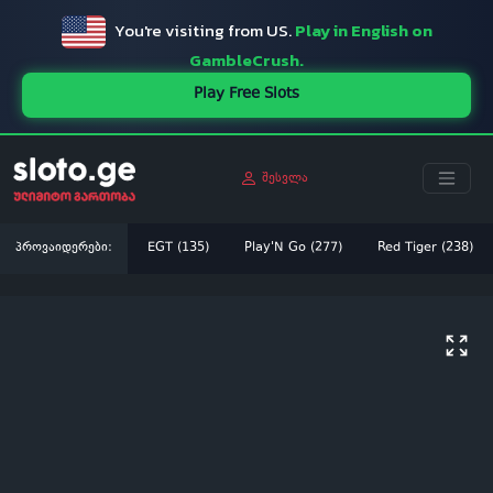
You're visiting from US.
Play in English on
GambleCrush.
Play Free Slots
შესვლა
პროვაიდერები:
EGT (135)
Play'N Go (277)
Red Tiger (238)