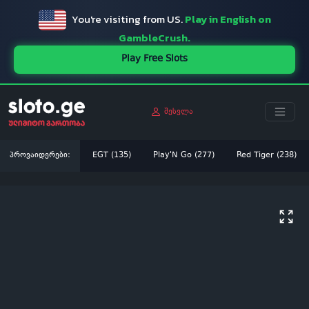
You're visiting from US.
Play in English on
GambleCrush.
Play Free Slots
შესვლა
პროვაიდერები:
EGT (135)
Play'N Go (277)
Red Tiger (238)