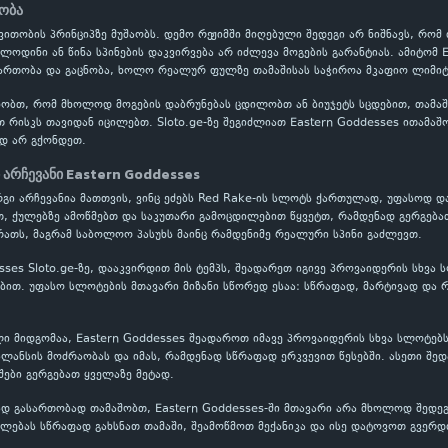
ნობა
ითობის პრინციპზე მუშაობს. დემო რეჟიმში მიღებული შედეგი არ ნიშნავს, რომ
ოლოდინი ან წინა სპინების დაკვირვება არ იძლევა მოგების გარანტიას. ამიტომ 
რთობა და გაცნობა, ხოლო რეალურ ფულზე თამაშისას საჭიროა მკაფიო ლიმიტე
ობთ, რომ მხოლოდ მოგების დაბრუნებას ცდილობთ ან ბიუჯეტს სცდებით, თამაში
თ რისკს თავიდან იცილებთ. Sloto.ge-ზე შეგიძლიათ Eastern Goddesses ითამა
დ არ გქონდეთ.
ი არჩევანი Eastern Goddesses
რგი არჩევანია მათთვის, ვინც ეძებს Red Rake-ის სლოტს ქართულად, უფასოდ დ
თ, ქულებზე ამოწმებთ და საკუთარი გამოცდილებით წყვეტთ, რამდენად გერგება
ათს, მაგრამ საბოლოო პასუხს მაინც რამდენიმე რეალური სპინი გაძლევთ.
sses Sloto.ge-ზე, დააკვირდით მის ტემპს, შეადარეთ იგივე პროვაიდერის სხვა
თ. უფასო სლოტების მთავარი მიზანი სწორედ ესაა: სწრაფად, მარტივად და რ
ი მიდგომაა, Eastern Goddesses შეადაროთ იმავე პროვაიდერის სხვა სლოტებს
ლანსის მოძრაობას და იმას, რამდენად სწრაფად ერკვევით წესებში. ასეთი შე
ები გერგებათ ყველაზე მეტად.
დ გასართობად თამაშობთ, Eastern Goddesses-ში მთავარი არა მხოლოდ შედეგი
ლებას სწრაფად გახსნათ თამაში, შეამოწმოთ მექანიკა და ისე დატოვოთ გვერდ