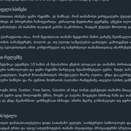
რველი სპინები
Goddesses იხსნება დემო რეჟიმში. ეს ნიშნავს, რომ თამაშობთ ვირტუალური ქუ
პოზიტი ან პროგრამის ჩამოტვირთვა. უბრალოდ შედიხართ გვერდზე, უშვებთ სლოტ
განახლება ან თამაშის თავიდან გახსნა საკმარისია, რადგან ქულები მხოლოდ გ
 უპირატესობა ისაა, რომ შეგიძლიათ თამაში შეცდომის შიშის გარეშე შეისწავ
ონის პარამეტრებს, ბოლოს კი, თუ სლოტი საშუალებას გაძლევთ, გამოიყენეთ ავ
ე სესიებისთვის არის კომფორტული თუ ხანგრძლივი თამაშისთვისაც ინარჩუნებს
ეთ რელებზე
მექანიკა ეფუძნება 10 ხაზის ან შესაბამისი გზების ლოგიკას და თამაშის ძირითად
ლური სიმბოლოები და დემო რეჟიმში მარტივად შესამოწმებელი ტემპი. ზუსტი პ
ოკიდებული, მაგრამ მოთამაშისთვის პრაქტიკული მხარე ასეთია: უნდა დააკვირდ
ური ნიშნები და რა ტემპით მოძრაობს ბალანსი რამდენიმე ათეული სპინის გან
ში Wild, Scatter, Free Spins, Gamble ან სხვა ბონუს ფუნქციები თამაშის მთა
ამ უფრო დიდ მოლოდინს ქმნის; ზოგში კი პატარა მოგებები ხშირად ჩანს და თა
დ ეს უნდა შეამოწმოთ: გირჩევნიათ სწრაფი, ხშირი მცირე კომბინაციები თუ უფრო
ის სტილი
თვის დამახასიათებელია დიდი სათამაშო ველები, საინტერესო სიმბოლოები და 
რადგან ერთი და იგივე სახელწოდების თამაში სხვადასხვა პროვაიდერში სრული