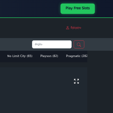
Play Free Slots
შესვლა
No Limit City (65)
Playson (82)
Pragmatic (282)
Betsoft (14