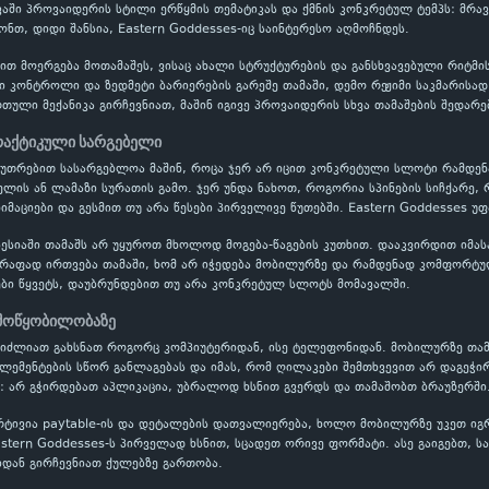
ვაში პროვაიდერის სტილი ერწყმის თემატიკას და ქმნის კონკრეტულ ტემპს: მრ
ონთ, დიდი შანსია, Eastern Goddesses-იც საინტერესო აღმოჩნდეს.
ბით მოერგება მოთამაშეს, ვისაც ახალი სტრუქტურების და განსხვავებული რიტმ
ვი კონტროლი და ზედმეტი ბარიერების გარეშე თამაში, დემო რეჟიმი საკმარისა
ული მექანიკა გირჩევნიათ, მაშინ იგივე პროვაიდერის სხვა თამაშების შედარე
პრაქტიკული სარგებელი
აკუთრებით სასარგებლოა მაშინ, როცა ჯერ არ იცით კონკრეტული სლოტი რამდ
ის ან ლამაზი სურათის გამო. ჯერ უნდა ნახოთ, როგორია სპინების სიჩქარე, 
ნიმაციები და გესმით თუ არა წესები პირველივე წუთებში. Eastern Goddesses უ
ესიაში თამაშს არ უყუროთ მხოლოდ მოგება-წაგების კუთხით. დააკვირდით იმას
წრაფად ირთვება თამაში, ხომ არ იჭედება მობილურზე და რამდენად კომფორტუ
ბი წყვეტს, დაუბრუნდებით თუ არა კონკრეტულ სლოტს მომავალში.
 მოწყობილობაზე
ეგიძლიათ გახსნათ როგორც კომპიუტერიდან, ისე ტელეფონიდან. მობილურზე თამ
ელემენტების სწორ განლაგებას და იმას, რომ ღილაკები შემთხვევით არ დაგეჭი
: არ გჭირდებათ აპლიკაცია, უბრალოდ ხსნით გვერდს და თამაშობთ ბრაუზერში
რტივია paytable-ის და დეტალების დათვალიერება, ხოლო მობილურზე უკეთ ი
astern Goddesses-ს პირველად ხსნით, სცადეთ ორივე ფორმატი. ასე გაიგებთ, სა
ან გირჩევნიათ ქულებზე გართობა.