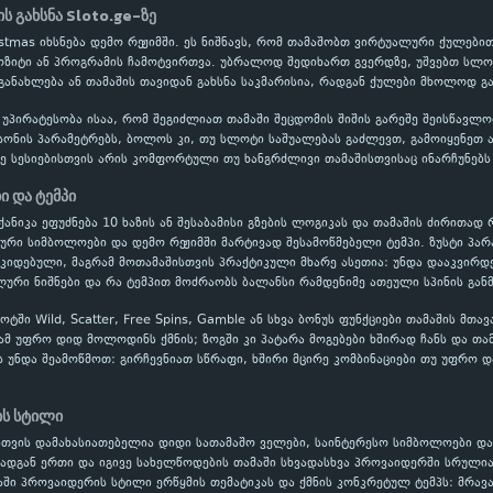
ის გახსნა Sloto.ge-ზე
Christmas იხსნება დემო რეჟიმში. ეს ნიშნავს, რომ თამაშობთ ვირტუალური ქულ
პოზიტი ან პროგრამის ჩამოტვირთვა. უბრალოდ შედიხართ გვერდზე, უშვებთ სლოტ
განახლება ან თამაშის თავიდან გახსნა საკმარისია, რადგან ქულები მხოლოდ გ
 უპირატესობა ისაა, რომ შეგიძლიათ თამაში შეცდომის შიშის გარეშე შეისწავ
ონის პარამეტრებს, ბოლოს კი, თუ სლოტი საშუალებას გაძლევთ, გამოიყენეთ ავტ
 სესიებისთვის არის კომფორტული თუ ხანგრძლივი თამაშისთვისაც ინარჩუნებს 
ბი და ტემპი
მექანიკა ეფუძნება 10 ხაზის ან შესაბამისი გზების ლოგიკას და თამაშის ძირითად 
ლური სიმბოლოები და დემო რეჟიმში მარტივად შესამოწმებელი ტემპი. ზუსტი პ
ოკიდებული, მაგრამ მოთამაშისთვის პრაქტიკული მხარე ასეთია: უნდა დააკვირდ
ური ნიშნები და რა ტემპით მოძრაობს ბალანსი რამდენიმე ათეული სპინის გან
ში Wild, Scatter, Free Spins, Gamble ან სხვა ბონუს ფუნქციები თამაშის მთა
ამ უფრო დიდ მოლოდინს ქმნის; ზოგში კი პატარა მოგებები ხშირად ჩანს და თამ
ს უნდა შეამოწმოთ: გირჩევნიათ სწრაფი, ხშირი მცირე კომბინაციები თუ უფრო დ
ის სტილი
თვის დამახასიათებელია დიდი სათამაშო ველები, საინტერესო სიმბოლოები და 
რადგან ერთი და იგივე სახელწოდების თამაში სხვადასხვა პროვაიდერში სრულია
ვაში პროვაიდერის სტილი ერწყმის თემატიკას და ქმნის კონკრეტულ ტემპს: მრ