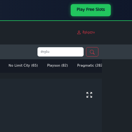
Play Free Slots
შესვლა
No Limit City (65)
Playson (82)
Pragmatic (282)
Betsoft (14