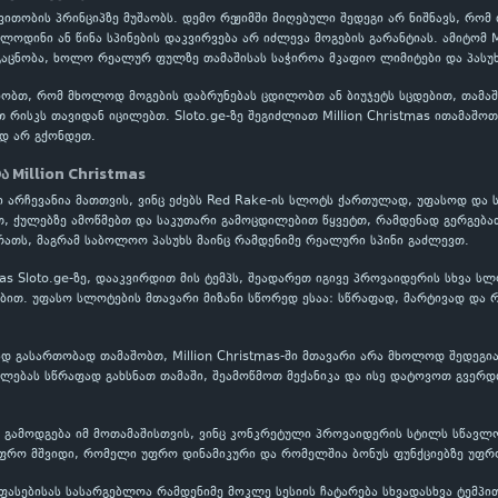
ითობის პრინციპზე მუშაობს. დემო რეჟიმში მიღებული შედეგი არ ნიშნავს, რომ
ლოდინი ან წინა სპინების დაკვირვება არ იძლევა მოგების გარანტიას. ამიტომ M
აცნობა, ხოლო რეალურ ფულზე თამაშისას საჭიროა მკაფიო ლიმიტები და პასუხ
ობთ, რომ მხოლოდ მოგების დაბრუნებას ცდილობთ ან ბიუჯეტს სცდებით, თამაში
თ რისკს თავიდან იცილებთ. Sloto.ge-ზე შეგიძლიათ Million Christmas ითამაშო
დ არ გქონდეთ.
ა Million Christmas
რგი არჩევანია მათთვის, ვინც ეძებს Red Rake-ის სლოტს ქართულად, უფასოდ და
თ, ქულებზე ამოწმებთ და საკუთარი გამოცდილებით წყვეტთ, რამდენად გერგება
ათს, მაგრამ საბოლოო პასუხს მაინც რამდენიმე რეალური სპინი გაძლევთ.
tmas Sloto.ge-ზე, დააკვირდით მის ტემპს, შეადარეთ იგივე პროვაიდერის სხვა 
თ. უფასო სლოტების მთავარი მიზანი სწორედ ესაა: სწრაფად, მარტივად და რ
 გასართობად თამაშობთ, Million Christmas-ში მთავარი არა მხოლოდ შედეგია
ლებას სწრაფად გახსნათ თამაში, შეამოწმოთ მექანიკა და ისე დატოვოთ გვერდ
ევე გამოდგება იმ მოთამაშისთვის, ვინც კონკრეტული პროვაიდერის სტილს სწავლო
ფრო მშვიდი, რომელი უფრო დინამიკური და რომელშია ბონუს ფუნქციებზე უფრო
 შეფასებისას სასარგებლოა რამდენიმე მოკლე სესიის ჩატარება სხვადასხვა ტემ