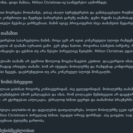
ნთ, დიდი შანსია, Million Christmas-იც საინტერესო აღმოჩნდეს.
ბით მოერგება მოთამაშეს, ვისაც ახალი სტრუქტურების და განსხვავებული რიტმ
ვი კონტროლი და ზედმეტი ბარიერების გარეშე თამაში, დემო რეჟიმი საკმარისა
ული მექანიკა გირჩევნიათ, მაშინ იგივე პროვაიდერის სხვა თამაშების შედარე
 თამაშით
აკუთრებით სასარგებლოა მაშინ, როცა ჯერ არ იცით კონკრეტული სლოტი რამდ
ის ან ლამაზი სურათის გამო. ჯერ უნდა ნახოთ, როგორია სპინების სიჩქარე, 
იმაციები და გესმით თუ არა წესები პირველივე წუთებში. Million Christmas უფ
ესიაში თამაშს არ უყუროთ მხოლოდ მოგება-წაგების კუთხით. დააკვირდით იმას
წრაფად ირთვება თამაში, ხომ არ იჭედება მობილურზე და რამდენად კომფორტუ
ბი წყვეტს, დაუბრუნდებით თუ არა კონკრეტულ სლოტს მომავალში.
 ზომის მიხედვით
გიძლიათ გახსნათ როგორც კომპიუტერიდან, ისე ტელეფონიდან. მობილურზე თამა
ელემენტების სწორ განლაგებას და იმას, რომ ღილაკები შემთხვევით არ დაგეჭი
: არ გჭირდებათ აპლიკაცია, უბრალოდ ხსნით გვერდს და თამაშობთ ბრაუზერში
რტივია paytable-ის და დეტალების დათვალიერება, ხოლო მობილურზე უკეთ ი
illion Christmas-ს პირველად ხსნით, სცადეთ ორივე ფორმატი. ასე გაიგებთ, სა
ევნიათ ქულებზე გართობა.
ასუხისმგებლობით