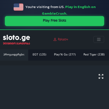
You're visiting from US.
Play in English on
GambleCrush.
Play Free Slots
შესვლა
პროვაიდერები:
EGT (135)
Play'N Go (277)
Red Tiger (238)