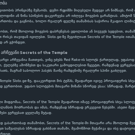
ნობა
ითობის პრინციპზე მუშაობს. დემო რეჟიმში მიღებული შედეგი არ ნიშნავს, რომ
ლოდინი ან წინა სპინების დაკვირვება არ იძლევა მოგების გარანტიას. ამიტომ S
რთობა და გაცნობა, ხოლო რეალურ ფულზე თამაშისას საჭიროა მკაფიო ლიმიტე
ობთ, რომ მხოლოდ მოგების დაბრუნებას ცდილობთ ან ბიუჯეტს სცდებით, თამაში
თ რისკს თავიდან იცილებთ. Sloto.ge-ზე შეგიძლიათ Secrets of the Temple ითა
დ არ გქონდეთ.
 არჩევანი Secrets of the Temple
e კარგი არჩევანია მათთვის, ვინც ეძებს Red Rake-ის სლოტს ქართულად, უფასო
თ, ქულებზე ამოწმებთ და საკუთარი გამოცდილებით წყვეტთ, რამდენად გერგება
ათს, მაგრამ საბოლოო პასუხს მაინც რამდენიმე რეალური სპინი გაძლევთ.
e Temple Sloto.ge-ზე, დააკვირდით მის ტემპს, შეადარეთ იგივე პროვაიდერის ს
 გერთობით. უფასო სლოტების მთავარი მიზანი სწორედ ესაა: სწრაფად, მარტი
ი მიდგომაა, Secrets of the Temple შეადაროთ იმავე პროვაიდერის სხვა სლოტ
ლანსის მოძრაობას და იმას, რამდენად სწრაფად ერკვევით წესებში. ასეთი შე
ები გერგებათ ყველაზე მეტად.
 გასართობად თამაშობთ, Secrets of the Temple-ში მთავარი არა მხოლოდ შედ
თ საშუალებას სწრაფად გახსნათ თამაში, შეამოწმოთ მექანიკა და ისე დატოვო
ირდეთ.