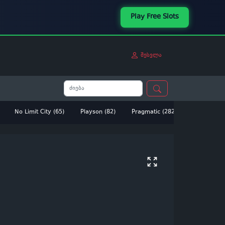
Play Free Slots
შესვლა
No Limit City (65)
Playson (82)
Pragmatic (282)
Betsoft (14