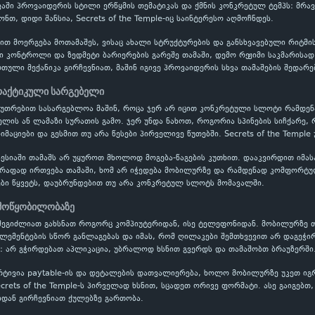
ევაში პროვაიდერის სტილი ერწყმის თემატიკას და ქმნის კონკრეტულ ტემპს: მ
ნთ, დიდი შანსია, Secrets of the Temple-იც საინტერესო აღმოჩნდეს.
ბით მოერგება მოთამაშეს, ვისაც ახალი სტრუქტურების და განსხვავებული რიტმ
ვი კონტროლი და ზედმეტი ბარიერების გარეშე თამაში, დემო რეჟიმი საკმარისა
ული მექანიკა გირჩევნიათ, მაშინ იგივე პროვაიდერის სხვა თამაშების შედარე
პრაქტიკული სარგებელი
აკუთრებით სასარგებლოა მაშინ, როცა ჯერ არ იცით კონკრეტული სლოტი რამდ
ის ან ლამაზი სურათის გამო. ჯერ უნდა ნახოთ, როგორია სპინების სიჩქარე, 
იმაციები და გესმით თუ არა წესები პირველივე წუთებში. Secrets of the Templ
ესიაში თამაშს არ უყუროთ მხოლოდ მოგება-წაგების კუთხით. დააკვირდით იმას
წრაფად ირთვება თამაში, ხომ არ იჭედება მობილურზე და რამდენად კომფორტუ
ბი წყვეტს, დაუბრუნდებით თუ არა კონკრეტულ სლოტს მომავალში.
 მოწყობილობაზე
e შეგიძლიათ გახსნათ როგორც კომპიუტერიდან, ისე ტელეფონიდან. მობილურზე 
ელემენტების სწორ განლაგებას და იმას, რომ ღილაკები შემთხვევით არ დაგეჭი
: არ გჭირდებათ აპლიკაცია, უბრალოდ ხსნით გვერდს და თამაშობთ ბრაუზერში
რტივია paytable-ის და დეტალების დათვალიერება, ხოლო მობილურზე უკეთ ი
crets of the Temple-ს პირველად ხსნით, სცადეთ ორივე ფორმატი. ასე გაიგებთ,
ან გირჩევნიათ ქულებზე გართობა.