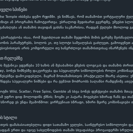
რველი სპინები
of the Temple იხსნება დემო რეჟიმში. ეს ნიშნავს, რომ თამაშობთ ვირტუალური
პოზიტი ან პროგრამის ჩამოტვირთვა. უბრალოდ შედიხართ გვერდზე, უშვებთ სლოტ
განახლება ან თამაშის თავიდან გახსნა საკმარისია, რადგან ქულები მხოლოდ გ
 უპირატესობა ისაა, რომ შეგიძლიათ თამაში შეცდომის შიშის გარეშე შეისწავ
ონის პარამეტრებს, ბოლოს კი, თუ სლოტი საშუალებას გაძლევთ, გამოიყენეთ ავტ
სიებისთვის არის კომფორტული თუ ხანგრძლივი თამაშისთვისაც ინარჩუნებს ინ
ეთ რელებზე
-ის მექანიკა ეფუძნება 10 ხაზის ან შესაბამისი გზების ლოგიკას და თამაშის ძი
, ბონუს ნიშნებზე დაკვირვება და სპეციალური სიმბოლოების როლი კომბინაცი
წესებზეა დამოკიდებული, მაგრამ მოთამაშისთვის პრაქტიკული მხარე ასეთია:
ჩნდება სპეციალური ნიშნები და რა ტემპით მოძრაობს ბალანსი რამდენიმე ათეუ
ში Wild, Scatter, Free Spins, Gamble ან სხვა ბონუს ფუნქციები თამაშის მთა
ამ უფრო დიდ მოლოდინს ქმნის; ზოგში კი პატარა მოგებები ხშირად ჩანს და თამ
ს სწორედ ეს უნდა შეამოწმოთ: გირჩევნიათ სწრაფი, ხშირი მცირე კომბინაციები
ის სტილი
თვის დამახასიათებელია დიდი სათამაშო ველები, საინტერესო სიმბოლოები და 
რადგან ერთი და იგივე სახელწოდების თამაში სხვადასხვა პროვაიდერში სრულია