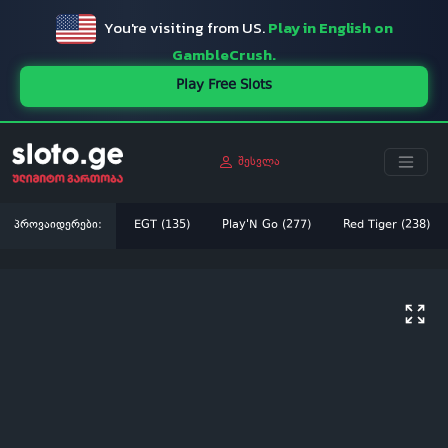
You're visiting from US.
Play in English on
GambleCrush.
Play Free Slots
შესვლა
პროვაიდერები:
EGT (135)
Play'N Go (277)
Red Tiger (238)