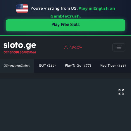
You're visiting from US.
Play in English on
GambleCrush.
Play Free Slots
შესვლა
პროვაიდერები:
EGT (135)
Play'N Go (277)
Red Tiger (238)