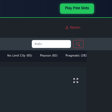
Play Free Slots
შესვლა
No Limit City (65)
Playson (82)
Pragmatic (282)
Betsoft (14