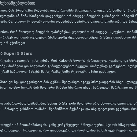
ასუხისმგებლობით
ითობის პრინციპზე მუშაობს. დემო რეჟიმში მიღებული შედეგი არ ნიშნავს, რომ
ოლოდინი ან წინა სპინების დაკვირვება არ იძლევა მოგების გარანტიას. ამიტომ 
აცნობა, ხოლო რეალურ ფულზე თამაშისას საჭიროა მკაფიო ლიმიტები და პასუხ
ობთ, რომ მხოლოდ მოგების დაბრუნებას ცდილობთ ან ბიუჯეტს სცდებით, თამაში
თ რისკს თავიდან იცილებთ. Sloto.ge-ზე შეგიძლიათ Super 5 Stars ითამაშოთ მ
დ არ გქონდეთ.
ა Super 5 Stars
არჩევანია მათთვის, ვინც ეძებს Red Rake-ის სლოტს ქართულად, უფასოდ და სწრ
ბზე ამოწმებთ და საკუთარი გამოცდილებით წყვეტთ, რამდენად გერგებათ. აღწე
აგრამ საბოლოო პასუხს მაინც რამდენიმე რეალური სპინი გაძლევთ.
 Sloto.ge-ზე, დააკვირდით მის ტემპს, შეადარეთ იგივე პროვაიდერის სხვა სლოტ
თ. უფასო სლოტების მთავარი მიზანი სწორედ ესაა: სწრაფად, მარტივად და რ
 გასართობად თამაშობთ, Super 5 Stars-ში მთავარი არა მხოლოდ შედეგია, არ
 სწრაფად გახსნათ თამაში, შეამოწმოთ მექანიკა და ისე დატოვოთ გვერდი, რო
გამოდგება იმ მოთამაშისთვის, ვინც კონკრეტული პროვაიდერის სტილს სწავლობს.
ფრო მშვიდი, რომელი უფრო დინამიკური და რომელშია ბონუს ფუნქციებზე უფრო