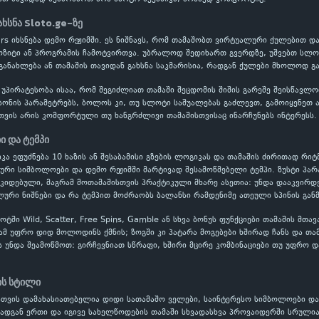
ახსნა Sloto.ge-ზე
Stars იხსნება დემო რეჟიმში. ეს ნიშნავს, რომ თამაშობთ ვირტუალური ქულებით
პოზიტი ან პროგრამის ჩამოტვირთვა. უბრალოდ შედიხართ გვერდზე, უშვებთ სლოტ
განახლება ან თამაშის თავიდან გახსნა საკმარისია, რადგან ქულები მხოლოდ გ
 უპირატესობა ისაა, რომ შეგიძლიათ თამაში შეცდომის შიშის გარეშე შეისწავ
ონის პარამეტრებს, ბოლოს კი, თუ სლოტი საშუალებას გაძლევთ, გამოიყენეთ ავტ
თვის არის კომფორტული თუ ხანგრძლივი თამაშისთვისაც ინარჩუნებს ინტერესს.
ბი და ტემპი
ნიკა ეფუძნება 10 ხაზის ან შესაბამისი გზების ლოგიკას და თამაშის ძირითად რიტმ
ლური სიმბოლოები და დემო რეჟიმში მარტივად შესამოწმებელი ტემპი. ზუსტი პ
ოკიდებული, მაგრამ მოთამაშისთვის პრაქტიკული მხარე ასეთია: უნდა დააკვირდ
ური ნიშნები და რა ტემპით მოძრაობს ბალანსი რამდენიმე ათეული სპინის გან
ში Wild, Scatter, Free Spins, Gamble ან სხვა ბონუს ფუნქციები თამაშის მთა
ამ უფრო დიდ მოლოდინს ქმნის; ზოგში კი პატარა მოგებები ხშირად ჩანს და თა
ს უნდა შეამოწმოთ: გირჩევნიათ სწრაფი, ხშირი მცირე კომბინაციები თუ უფრო დ
ის სტილი
თვის დამახასიათებელია დიდი სათამაშო ველები, საინტერესო სიმბოლოები და 
რადგან ერთი და იგივე სახელწოდების თამაში სხვადასხვა პროვაიდერში სრული