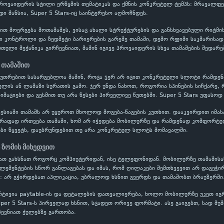
 პროვაიდერის სტილი ერწყმის თემატიკას და ქმნის კონკრეტულ ტემპს: მრავალ
ი შანსია, Super 5 Stars-იც საინტერესო აღმოჩნდეს.
ბით მოერგება მოთამაშეს, ვისაც ახალი სტრუქტურების და განსხვავებული რიტმ
ვი კონტროლი და ზედმეტი ბარიერების გარეშე თამაში, დემო რეჟიმი საკმარისა
ული მექანიკა გირჩევნიათ, მაშინ იგივე პროვაიდერის სხვა თამაშების შედარე
 თამაშით
აკუთრებით სასარგებლოა მაშინ, როცა ჯერ არ იცით კონკრეტული სლოტი რამდ
ის ან ლამაზი სურათის გამო. ჯერ უნდა ნახოთ, როგორია სპინების სიჩქარე, 
იმაციები და გესმით თუ არა წესები პირველივე წუთებში. Super 5 Stars უფასოდ
ესიაში თამაშს არ უყუროთ მხოლოდ მოგება-წაგების კუთხით. დააკვირდით იმას
წრაფად ირთვება თამაში, ხომ არ იჭედება მობილურზე და რამდენად კომფორტუ
ბი წყვეტს, დაუბრუნდებით თუ არა კონკრეტულ სლოტს მომავალში.
 ზომის მიხედვით
იათ გახსნათ როგორც კომპიუტერიდან, ისე ტელეფონიდან. მობილურზე თამაშისა
ელემენტების სწორ განლაგებას და იმას, რომ ღილაკები შემთხვევით არ დაგეჭი
: არ გჭირდებათ აპლიკაცია, უბრალოდ ხსნით გვერდს და თამაშობთ ბრაუზერში
რტივია paytable-ის და დეტალების დათვალიერება, ხოლო მობილურზე უკეთ ი
uper 5 Stars-ს პირველად ხსნით, სცადეთ ორივე ფორმატი. ასე გაიგებთ, სად მუ
ევნიათ ქულებზე გართობა.