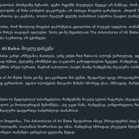
ითობის პრინციპზე მუშაობს. დემო რეჟიმში მიღებული შედეგი არ ნიშნავს, რომ
ლოდინი ან წინა სპინების დაკვირვება არ იძლევა მოგების გარანტიას. ამიტომ T
რთობა და გაცნობა, ხოლო რეალურ ფულზე თამაშისას საჭიროა მკაფიო ლიმიტე
ობთ, რომ მხოლოდ მოგების დაბრუნებას ცდილობთ ან ბიუჯეტს სცდებით, თამაში
თ რისკს თავიდან იცილებთ. Sloto.ge-ზე შეგიძლიათ The Adventures of Ali Ba
ბა საერთოდ არ გქონდეთ.
 Ali Baba: მოკლე დასკვნა
i Baba კარგი არჩევანია მათთვის, ვინც ეძებს Red Rake-ის სლოტს ქართულად, 
ვად ხსნით, ქულებზე ამოწმებთ და საკუთარი გამოცდილებით წყვეტთ, რამდენად 
ქმნის სრულ სურათს, მაგრამ საბოლოო პასუხს მაინც რამდენიმე რეალური სპინ
s of Ali Baba Sloto.ge-ზე, დააკვირდით მის ტემპს, შეადარეთ იგივე პროვაიდე
 გერთობით. უფასო სლოტების მთავარი მიზანი სწორედ ესაა: სწრაფად, მარტი
i Baba-ის შეფასებისას სასარგებლოა რამდენიმე მოკლე სესიის ჩატარება სხვად
ოლოს კი მობილურიდან შემოწმება. ასე უკეთ ჩანს, რამდენად კომფორტულია Re
იზუალური დატვირთვა ხანგრძლივი თამაშისას.
ი მიდგომაა, The Adventures of Ali Baba შეადაროთ იმავე პროვაიდერის სხვა
მოლოდინს, ბალანსის მოძრაობას და იმას, რამდენად სწრაფად ერკვევით წესებ
ომელი თამაშები გერგებათ ყველაზე მეტად.