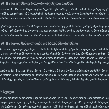
 Ali Baba უფასოდ: როგორ დავიწყოთ თამაში
ntures of Ali Baba იხსნება დემო რეჟიმში. ეს ნიშნავს, რომ თამაშობთ ვირტუა
შექმნა, დეპოზიტი ან პროგრამის ჩამოტვირთვა. უბრალოდ შედიხართ გვერდზე, 
განახლება ან თამაშის თავიდან გახსნა საკმარისია, რადგან ქულები მხოლოდ გ
 უპირატესობა ისაა, რომ შეგიძლიათ თამაში შეცდომის შიშის გარეშე შეისწავ
ონის პარამეტრებს, ბოლოს კი, თუ სლოტი საშუალებას გაძლევთ, გამოიყენეთ ავ
ლე სესიებისთვის არის კომფორტული თუ ხანგრძლივი თამაშისთვისაც ინარჩუნებს
 Ali Baba-ის სიმბოლოები და სათამაშო მექანიკა
 Baba-ის მექანიკა ეფუძნება 10 ხაზის ან შესაბამისი გზების ლოგიკას და თამაშის
, სპეციალური სიმბოლოები და დემო რეჟიმში მარტივად შესამოწმებელი ტემპი. 
წესებზეა დამოკიდებული, მაგრამ მოთამაშისთვის პრაქტიკული მხარე ასეთია:
ჩნდება სპეციალური ნიშნები და რა ტემპით მოძრაობს ბალანსი რამდენიმე ათეუ
ში Wild, Scatter, Free Spins, Gamble ან სხვა ბონუს ფუნქციები თამაშის მთა
ამ უფრო დიდ მოლოდინს ქმნის; ზოგში კი პატარა მოგებები ხშირად ჩანს და თა
სას სწორედ ეს უნდა შეამოწმოთ: გირჩევნიათ სწრაფი, ხშირი მცირე კომბინაციებ
ის სტილი
თვის დამახასიათებელია დიდი სათამაშო ველები, საინტერესო სიმბოლოები და 
რადგან ერთი და იგივე სახელწოდების თამაში სხვადასხვა პროვაიდერში სრული
ba-ის შემთხვევაში პროვაიდერის სტილი ერწყმის თემატიკას და ქმნის კონკრეტუ