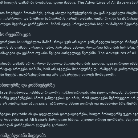
მ სტილის თამაშები მოგწონთ, დიდი შანსია, The Adventures of Ali Baba-იც სა
ბით მოერგება მოთამაშეს, ვისაც ახალი სტრუქტურების და განსხვავებული რიტმ
ვი კონტროლი და ზედმეტი ბარიერების გარეშე თამაში, დემო რეჟიმი საკმარისა
ული მექანიკა გირჩევნიათ, მაშინ იგივე პროვაიდერის სხვა თამაშების შედარე
მო რეჟიმში ცდა
აკუთრებით სასარგებლოა მაშინ, როცა ჯერ არ იცით კონკრეტული სლოტი რამდ
ის ან ლამაზი სურათის გამო. ჯერ უნდა ნახოთ, როგორია სპინების სიჩქარე, 
იმაციები და გესმით თუ არა წესები პირველივე წუთებში. The Adventures of Al
ესიაში თამაშს არ უყუროთ მხოლოდ მოგება-წაგების კუთხით. დააკვირდით იმას
წრაფად ირთვება თამაში, ხომ არ იჭედება მობილურზე და რამდენად კომფორტუ
ბი წყვეტს, დაუბრუნდებით თუ არა კონკრეტულ სლოტს მომავალში.
ობილურზე და კომპიუტერზე
i Baba შეგიძლიათ გახსნათ როგორც კომპიუტერიდან, ისე ტელეფონიდან. მობილ
რანზე ელემენტების სწორ განლაგებას და იმას, რომ ღილაკები შემთხვევით არ 
: არ გჭირდებათ აპლიკაცია, უბრალოდ ხსნით გვერდს და თამაშობთ ბრაუზერში
რტივია paytable-ის და დეტალების დათვალიერება, ხოლო მობილურზე უკეთ ი
e Adventures of Ali Baba-ს პირველად ხსნით, სცადეთ ორივე ფორმატი. ასე გაი
ბიდან გირჩევნიათ ქულებზე გართობა.
ხისმგებლიანი მიდგომა