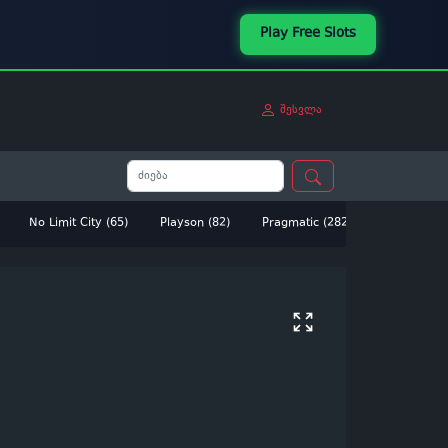
Play Free Slots
შესვლა
No Limit City (65)
Playson (82)
Pragmatic (282)
Betsoft (14