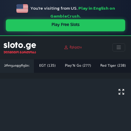
You're visiting from US.
Play in English on
GambleCrush.
Play Free Slots
შესვლა
პროვაიდერები:
EGT (135)
Play'N Go (277)
Red Tiger (238)