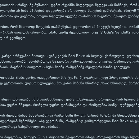
ითობის პრინციპზე მუშაობს. დემო რეჟიმში მიღებული შედეგი არ ნიშნავს, რომ
ოლოდინი ან წინა სპინების დაკვირვება არ იძლევა მოგების გარანტიას. ამიტომ 
რთობა და გაცნობა, ხოლო რეალურ ფულზე თამაშისას საჭიროა მკაფიო ლიმიტე
ობთ, რომ მხოლოდ მოგების დაბრუნებას ცდილობთ ან ბიუჯეტს სცდებით, თამაში
თ რისკს თავიდან იცილებთ. Sloto.ge-ზე შეგიძლიათ Tommy Gun's Vendetta ით
დ არ გქონდეთ.
 კარგი არჩევანია მათთვის, ვინც ეძებს Red Rake-ის სლოტს ქართულად, უფასო
ხსნით, ქულებზე ამოწმებთ და საკუთარი გამოცდილებით წყვეტთ, რამდენად გერ
ათს, მაგრამ საბოლოო პასუხს მაინც რამდენიმე რეალური სპინი გაძლევთ.
endetta Sloto.ge-ზე, დააკვირდით მის ტემპს, შეადარეთ იგივე პროვაიდერის ს
 გერთობით. უფასო სლოტების მთავარი მიზანი სწორედ ესაა: სწრაფად, მარტი
 ასევე გამოდგება იმ მოთამაშისთვის, ვინც კონკრეტული პროვაიდერის სტილს ს
ებია უფრო მშვიდი, რომელი უფრო დინამიკური და რომელშია ბონუს ფუნქციებზე
-ის შეფასებისას სასარგებლოა რამდენიმე მოკლე სესიის ჩატარება სხვადასხვა
ილურიდან შემოწმება. ასე უკეთ ჩანს, რამდენად კომფორტულია Red Rake-ის ე
ატვირთვა ხანგრძლივი თამაშისას.
ი მიდგომაა, Tommy Gun's Vendetta შეადაროთ იმავე პროვაიდერის სხვა სლოტ