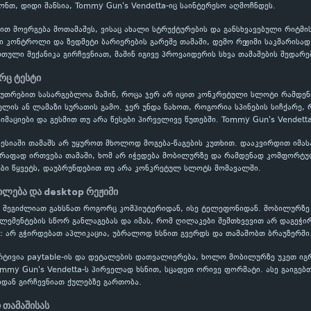
ონთ, დიდი შანსია, Tommy Gun's Vendetta-იც საინტერესო აღმოჩნდეს.
ბით მოერგება მოთამაშეს, ვისაც ახალი სტრუქტურების და განსხვავებული რიტმ
ვი კონტროლი და ზედმეტი ბარიერების გარეშე თამაში, დემო რეჟიმი საკმარისა
ული მექანიკა გირჩევნიათ, მაშინ იგივე პროვაიდერის სხვა თამაშების შედარე
რც ტესტი
აკუთრებით სასარგებლოა მაშინ, როცა ჯერ არ იცით კონკრეტული სლოტი რამდ
ის ან ლამაზი სურათის გამო. ჯერ უნდა ნახოთ, როგორია სპინების სიჩქარე, 
ნიმაციები და გესმით თუ არა წესები პირველივე წუთებში. Tommy Gun's Vendett
ესიაში თამაშს არ უყუროთ მხოლოდ მოგება-წაგების კუთხით. დააკვირდით იმას
წრაფად ირთვება თამაში, ხომ არ იჭედება მობილურზე და რამდენად კომფორტუ
ბი წყვეტს, დაუბრუნდებით თუ არა კონკრეტულ სლოტს მომავალში.
ლება და desktop რეჟიმი
a შეგიძლიათ გახსნათ როგორც კომპიუტერიდან, ისე ტელეფონიდან. მობილურზე 
ელემენტების სწორ განლაგებას და იმას, რომ ღილაკები შემთხვევით არ დაგეჭი
: არ გჭირდებათ აპლიკაცია, უბრალოდ ხსნით გვერდს და თამაშობთ ბრაუზერში
რტივია paytable-ის და დეტალების დათვალიერება, ხოლო მობილურზე უკეთ ი
ommy Gun's Vendetta-ს პირველად ხსნით, სცადეთ ორივე ფორმატი. ასე გაიგებთ,
ან გირჩევნიათ ქულებზე გართობა.
 თამაშისას