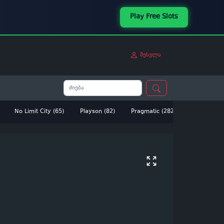
Play Free Slots
შესვლა
No Limit City (65)
Playson (82)
Pragmatic (282)
Betsoft (14