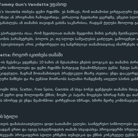
Tommy Gun's Vendetta უფასოდ
n's Vendetta იხსნება დემო რეჟიმში. ეს ნიშნავს, რომ თამაშობთ ვირტუალური
პოზიტი ან პროგრამის ჩამოტვირთვა. უბრალოდ შედიხართ გვერდზე, უშვებთ სლოტ
განახლება ან თამაშის თავიდან გახსნა საკმარისია, რადგან ქულები მხოლოდ გ
 უპირატესობა ისაა, რომ შეგიძლიათ თამაში შეცდომის შიშის გარეშე შეისწავ
ონის პარამეტრებს, ბოლოს კი, თუ სლოტი საშუალებას გაძლევთ, გამოიყენეთ ავ
სესიებისთვის არის კომფორტული თუ ხანგრძლივი თამაშისთვისაც ინარჩუნებს ი
etta: როგორ იკითხება თამაში
ის მექანიკა ეფუძნება 10 ხაზის ან შესაბამისი გზების ლოგიკას და თამაშის ძირ
ლური სიმბოლოები და დემო რეჟიმში მარტივად შესამოწმებელი ტემპი. ზუსტი პ
ოკიდებული, მაგრამ მოთამაშისთვის პრაქტიკული მხარე ასეთია: უნდა დააკვირდ
ური ნიშნები და რა ტემპით მოძრაობს ბალანსი რამდენიმე ათეული სპინის გან
ში Wild, Scatter, Free Spins, Gamble ან სხვა ბონუს ფუნქციები თამაშის მთა
ამ უფრო დიდ მოლოდინს ქმნის; ზოგში კი პატარა მოგებები ხშირად ჩანს და თ
სას სწორედ ეს უნდა შეამოწმოთ: გირჩევნიათ სწრაფი, ხშირი მცირე კომბინაციებ
ის სტილი
თვის დამახასიათებელია დიდი სათამაშო ველები, საინტერესო სიმბოლოები და 
რადგან ერთი და იგივე სახელწოდების თამაში სხვადასხვა პროვაიდერში სრულ
მთხვევაში პროვაიდერის სტილი ერწყმის თემატიკას და ქმნის კონკრეტულ ტემპს