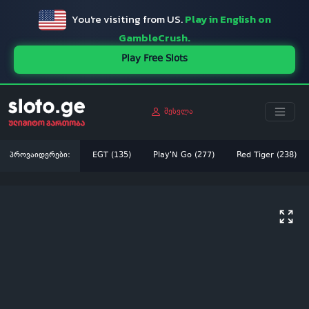
You're visiting from US.
Play in English on
GambleCrush.
Play Free Slots
შესვლა
პროვაიდერები:
EGT (135)
Play'N Go (277)
Red Tiger (238)