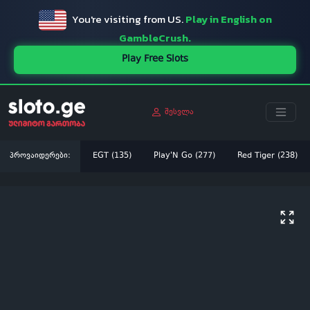
You're visiting from US.
Play in English on
GambleCrush.
Play Free Slots
შესვლა
პროვაიდერები:
EGT (135)
Play'N Go (277)
Red Tiger (238)