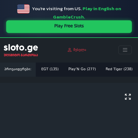
You're visiting from US.
Play in English on
GambleCrush.
Play Free Slots
შესვლა
პროვაიდერები:
EGT (135)
Play'N Go (277)
Red Tiger (238)