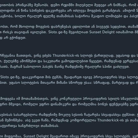
ითობის პრინციპზე მუშაობს. დემო რეჟიმში მიღებული შედეგი არ ნიშნავს, რომ
ოლოდინი ან წინა სპინების დაკვირვება არ იძლევა მოგების გარანტიას. ამიტომ 
აცნობა, ხოლო რეალურ ფულზე თამაშისას საჭიროა მკაფიო ლიმიტები და პასუხ
ობთ, რომ მხოლოდ მოგების დაბრუნებას ცდილობთ ან ბიუჯეტს სცდებით, თამაში
თ რისკს თავიდან იცილებთ. Sloto.ge-ზე შეგიძლიათ Sunset Delight ითამაშოთ 
დ არ გქონდეთ.
 არჩევანია მათთვის, ვინც ეძებს Thunderkick-ის სლოტს ქართულად, უფასოდ და
თ, ქულებზე ამოწმებთ და საკუთარი გამოცდილებით წყვეტთ, რამდენად გერგება
ათს, მაგრამ საბოლოო პასუხს მაინც რამდენიმე რეალური სპინი გაძლევთ.
t Sloto.ge-ზე, დააკვირდით მის ტემპს, შეადარეთ იგივე პროვაიდერის სხვა სლო
თ. უფასო სლოტების მთავარი მიზანი სწორედ ესაა: სწრაფად, მარტივად და რ
 გამოდგება იმ მოთამაშისთვის, ვინც კონკრეტული პროვაიდერის სტილს სწავლობს.
ფრო მშვიდი, რომელი უფრო დინამიკური და რომელშია ბონუს ფუნქციებზე უფრო
ფასებისას სასარგებლოა რამდენიმე მოკლე სესიის ჩატარება სხვადასხვა ტემპით:
 შემოწმება. ასე უკეთ ჩანს, რამდენად კომფორტულია Thunderkick-ის ეს თამ
ატვირთვა ხანგრძლივი თამაშისას.
ი მიდგომაა, Sunset Delight შეადაროთ იმავე პროვაიდერის სხვა სლოტებს. ყუ