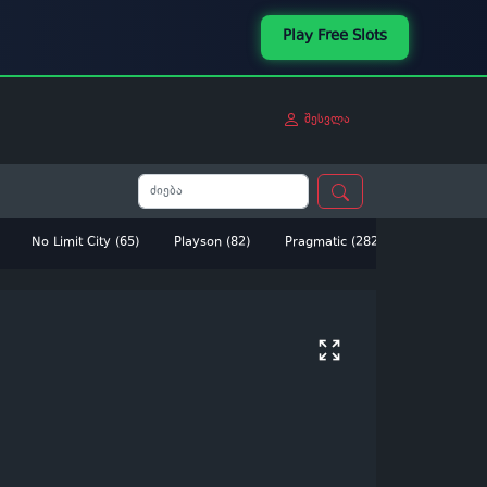
Play Free Slots
შესვლა
No Limit City (65)
Playson (82)
Pragmatic (282)
Betsoft (14