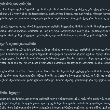
გისტრაციის გარეშე
elight იხსნება დემო რეჟიმში. ეს ნიშნავს, რომ თამაშობთ ვირტუალური ქულები
პოზიტი ან პროგრამის ჩამოტვირთვა. უბრალოდ შედიხართ გვერდზე, უშვებთ სლოტ
განახლება ან თამაშის თავიდან გახსნა საკმარისია, რადგან ქულები მხოლოდ გ
 უპირატესობა ისაა, რომ შეგიძლიათ თამაში შეცდომის შიშის გარეშე შეისწავ
ონის პარამეტრებს, ბოლოს კი, თუ სლოტი საშუალებას გაძლევთ, გამოიყენეთ ავტ
თვის არის კომფორტული თუ ხანგრძლივი თამაშისთვისაც ინარჩუნებს ინტერესს.
ოგორ იკითხება თამაში
ანიკა ეფუძნება 10 ხაზის ან შესაბამისი გზების ლოგიკას და თამაშის ძირითად რიტ
ლური სიმბოლოები და დემო რეჟიმში მარტივად შესამოწმებელი ტემპი. ზუსტი პ
ოკიდებული, მაგრამ მოთამაშისთვის პრაქტიკული მხარე ასეთია: უნდა დააკვირდ
ური ნიშნები და რა ტემპით მოძრაობს ბალანსი რამდენიმე ათეული სპინის გან
ში Wild, Scatter, Free Spins, Gamble ან სხვა ბონუს ფუნქციები თამაშის მთა
ამ უფრო დიდ მოლოდინს ქმნის; ზოგში კი პატარა მოგებები ხშირად ჩანს და თამ
ს უნდა შეამოწმოთ: გირჩევნიათ სწრაფი, ხშირი მცირე კომბინაციები თუ უფრო დ
მაშის სტილი
ბისთვის დამახასიათებელია გამორჩეული ვიზუალური ენა, უცნაური პერსონაჟებ
ექსტის მიღმაც, რადგან ერთი და იგივე სახელწოდების თამაში სხვადასხვა პრ
Delight-ის შემთხვევაში პროვაიდერის სტილი ერწყმის თემატიკას და ქმნის კონ