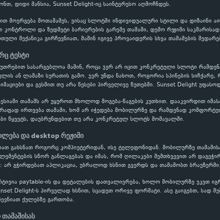
ნთ, დიდი შანსია, Sunset Delight-იც საინტერესო აღმოჩნდეს.
ბით მოერგება მოთამაშეს, ვისაც სლოტში ინდივიდუალური სტილი და დიზაინი ა
ვი კონტროლი და ზედმეტი ბარიერების გარეშე თამაში, დემო რეჟიმი საკმარისა
ული მექანიკა გირჩევნიათ, მაშინ იგივე პროვაიდერის სხვა თამაშების შედარე
რც ტესტი
აკუთრებით სასარგებლოა მაშინ, როცა ჯერ არ იცით კონკრეტული სლოტი რამდ
ის ან ლამაზი სურათის გამო. ჯერ უნდა ნახოთ, როგორია სპინების სიჩქარე, 
იმაციები და გესმით თუ არა წესები პირველივე წუთებში. Sunset Delight უფასო
ესიაში თამაშს არ უყუროთ მხოლოდ მოგება-წაგების კუთხით. დააკვირდით იმას
წრაფად ირთვება თამაში, ხომ არ იჭედება მობილურზე და რამდენად კომფორტუ
ბი წყვეტს, დაუბრუნდებით თუ არა კონკრეტულ სლოტს მომავალში.
ლება და desktop რეჟიმი
ლიათ გახსნათ როგორც კომპიუტერიდან, ისე ტელეფონიდან. მობილურზე თამაშის
ელემენტების სწორ განლაგებას და იმას, რომ ღილაკები შემთხვევით არ დაგეჭი
: არ გჭირდებათ აპლიკაცია, უბრალოდ ხსნით გვერდს და თამაშობთ ბრაუზერში
რტივია paytable-ის და დეტალების დათვალიერება, ხოლო მობილურზე უკეთ ი
unset Delight-ს პირველად ხსნით, სცადეთ ორივე ფორმატი. ასე გაიგებთ, სად მ
ევნიათ ქულებზე გართობა.
 თამაშისას