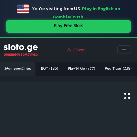
You're visiting from US.
Play in English on
GambleCrush.
Play Free Slots
შესვლა
პროვაიდერები:
EGT (135)
Play'N Go (277)
Red Tiger (238)