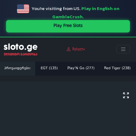
You're visiting from US.
Play in English on
GambleCrush.
Play Free Slots
შესვლა
პროვაიდერები:
EGT (135)
Play'N Go (277)
Red Tiger (238)