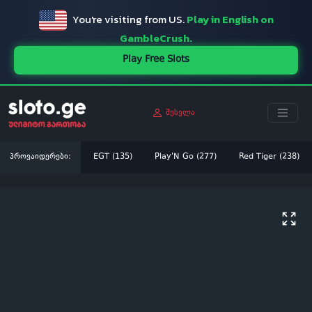
You're visiting from US.
Play in English on
GambleCrush.
Play Free Slots
შესვლა
პროვაიდერები:
EGT (135)
Play'N Go (277)
Red Tiger (238)