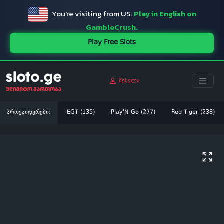
You're visiting from US.
Play in English on
GambleCrush.
Play Free Slots
შესვლა
პროვაიდერები:
EGT (135)
Play'N Go (277)
Red Tiger (238)