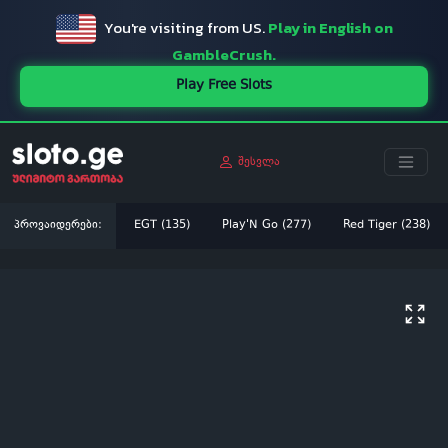
You're visiting from US.
Play in English on
GambleCrush.
Play Free Slots
შესვლა
პროვაიდერები:
EGT (135)
Play'N Go (277)
Red Tiger (238)