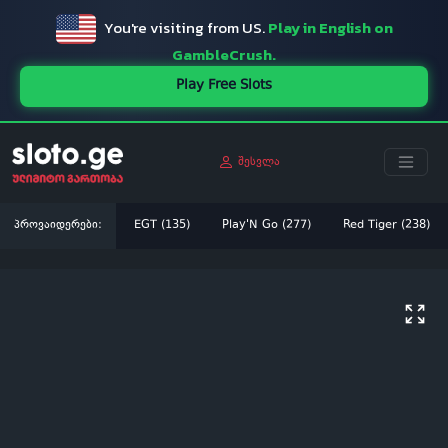
You're visiting from US.
Play in English on
GambleCrush.
Play Free Slots
შესვლა
პროვაიდერები:
EGT (135)
Play'N Go (277)
Red Tiger (238)