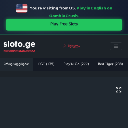
You're visiting from US.
Play in English on
GambleCrush.
Play Free Slots
შესვლა
პროვაიდერები:
EGT (135)
Play'N Go (277)
Red Tiger (238)