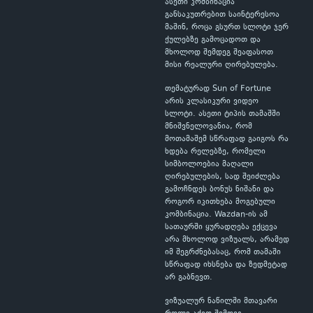
ასეთი კომბინაცია
განსაკუთრებით საინტერესოა
მაშინ, როცა გსურთ სლოტი ჯერ
ქულებზე გამოცადოთ და
მხოლოდ შემდეგ შეაფასოთ
მისი რეალური ღირებულება.
თემატურად Sun of Fortune
არის კლასიკური ვიდეო
სლოტი. ასეთი ტიპის თამაშში
მნიშვნელოვანია, რომ
მოთამაშემ სწრაფად გაიგოს რა
ხდება რელებზე, რომელი
სიმბოლოებია მაღალი
ღირებულების, სად შეიძლება
გამოჩნდეს ბონუს ნიშანი და
როგორ იკითხება მოგებული
კომბინაცია. Wazdan-ის ამ
სათაურში ყურადღება ექცევა
არა მხოლოდ ვიზუალს, არამედ
იმ შეგრძნებასაც, რომ თამაში
სწრაფად იხსნება და ზედმეტად
არ გაბნევთ.
ვიზუალურ ნაწილში მთავარი