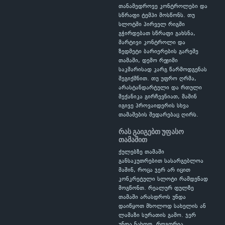
თანამედროვე კონტროლები და
სწრაფი ტემპი მოსწონს. თუ
სლოტში პირველ რიგში
გჭირდებათ სწრაფი გახსნა,
მარტივი კონტროლი და
ზედმეტი ბარიერების გარეშე
თამაში, დემო რეჟიმი
საკმარისად კარგ წარმოდგენას
შეგიქმნით. თუ უფრო ღრმა,
არასტანდარტული და რთული
მექანიკა გირჩევნიათ, მაშინ
იგივე პროვაიდერის სხვა
თამაშების შედარებაც ღირს.
რას გაიგებთ უფასო
თამაშით
ქულებზე თამაში
განსაკუთრებით სასარგებლოა
მაშინ, როცა ჯერ არ იცით
კონკრეტული სლოტი რამდენად
მოგწონთ. რეალურ ფულზე
თამაში არასდროს უნდა
დაიწყოთ მხოლოდ სახელის ან
ლამაზი სურათის გამო. ჯერ
უნდა ნახოთ, როგორია