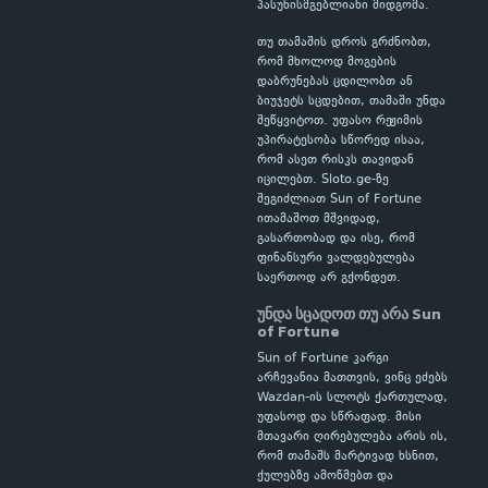
პასუხისმგებლიანი მიდგომა.
თუ თამაშის დროს გრძნობთ,
რომ მხოლოდ მოგების
დაბრუნებას ცდილობთ ან
ბიუჯეტს სცდებით, თამაში უნდა
შეწყვიტოთ. უფასო რეჟიმის
უპირატესობა სწორედ ისაა,
რომ ასეთ რისკს თავიდან
იცილებთ. Sloto.ge-ზე
შეგიძლიათ Sun of Fortune
ითამაშოთ მშვიდად,
გასართობად და ისე, რომ
ფინანსური ვალდებულება
საერთოდ არ გქონდეთ.
უნდა სცადოთ თუ არა Sun
of Fortune
Sun of Fortune კარგი
არჩევანია მათთვის, ვინც ეძებს
Wazdan-ის სლოტს ქართულად,
უფასოდ და სწრაფად. მისი
მთავარი ღირებულება არის ის,
რომ თამაშს მარტივად ხსნით,
ქულებზე ამოწმებთ და