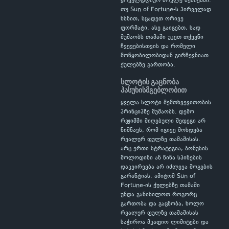
ყოველდღიურ მოკლე სესიებში.
თუ Sun of Fortune-ს პირველად
ხსნით, სცადეთ ორივე
ფორმატი. ასე გაიგებთ, სად
მუშაობს თამაში უკეთ თქვენი
ჩვევებისთვის და რომელი
მოწყობილობიდან გირჩევნიათ
ქულებზე გართობა.
სლოტის გაცნობა
პასუხისმგებლობით
ყველა სლოტი შემთხვევითობის
პრინციპზე მუშაობს. დემო
რეჟიმში მიღებული შედეგი არ
ნიშნავს, რომ იგივე მოხდება
რეალურ ფულზე თამაშისას.
არც ერთი სტრატეგია, ბონუსის
მოლოდინი ან წინა სპინების
დაკვირვება არ იძლევა მოგების
გარანტიას. ამიტომ Sun of
Fortune-ის ქულებზე თამაში
უნდა განიხილოთ როგორც
გართობა და გაცნობა, ხოლო
რეალურ ფულზე თამაშისას
საჭიროა მკაფიო ლიმიტები და