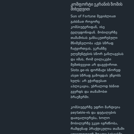
კომფორტი ეკრანის ზომის
მიხედვით
Sun of Fortune შეგიძლიათ
გახსნათ როგორც
კომპიუტერიდან, ისე
ტელეფონიდან. მობილურზე
თამაშისას განსაკუთრებული
მნიშვნელობა აქვს სწრაფ
ჩატვირთვას, ეკრანზე
ელემენტების სწორ განლაგებას
და იმას, რომ ღილაკები
შემთხვევით არ დაგეჭიროთ.
Sloto.ge-ის ფორმატი სწორედ
ასეთ სწრაფ გამოცდას უწყობს
ხელს: არ გჭირდებათ
აპლიკაცია, უბრალოდ ხსნით
გვერდს და თამაშობთ
ბრაუზერში.
კომპიუტერზე უფრო მარტივია
paytable-ის და დეტალების
დათვალიერება, ხოლო
მობილურზე უკეთ იგრძნობა,
რამდენად პრაქტიკულია თამაში