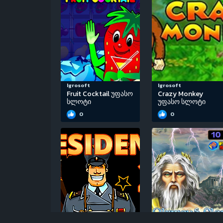
Igrosoft
Igrosoft
Fruit Cocktail უფასო
Crazy Monkey
სლოტი
უფასო სლოტი
0
0