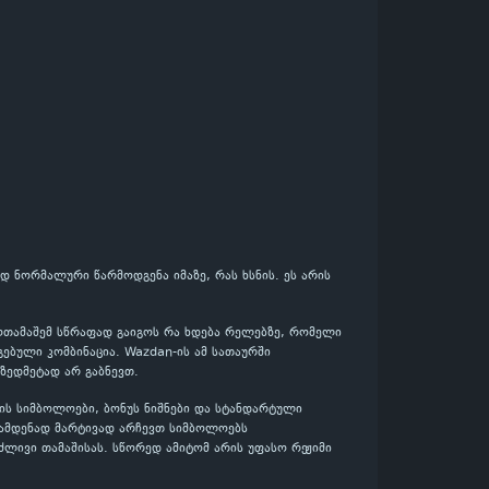
ედ ნორმალური წარმოდგენა იმაზე, რას ხსნის. ეს არის
მოთამაშემ სწრაფად გაიგოს რა ხდება რელებზე, რომელი
ებული კომბინაცია. Wazdan-ის ამ სათაურში
 ზედმეტად არ გაბნევთ.
ის სიმბოლოები, ბონუს ნიშნები და სტანდარტული
რამდენად მარტივად არჩევთ სიმბოლოებს
ძლივი თამაშისას. სწორედ ამიტომ არის უფასო რეჟიმი