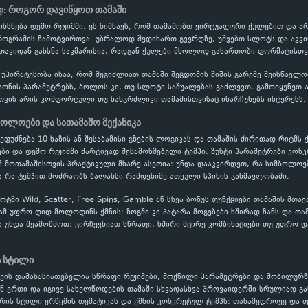
დ: როგორ დავიწყოთ თამაში
els იხსნება დემო რეჟიმში. ეს ნიშნავს, რომ თამაშობთ ვირტუალური ქულებით და
პროგრამის ჩამოტვირთვა. უბრალოდ შედიხართ გვერდზე, უშვებთ სლოტს და აკვი
 თავიდან გახსნა საკმარისია, რადგან ქულები მხოლოდ გასართობი ფორმატისთვი
 უპირატესობა ისაა, რომ შეგიძლიათ თამაში შეცდომის შიშის გარეშე შეისწავ
ონის პარამეტრებს, ბოლოს კი, თუ სლოტი საშუალებას გაძლევთ, გამოიყენეთ ავტ
თვის არის კომფორტული თუ ხანგრძლივი თამაშისთვისაც ინარჩუნებს ინტერესს.
მბოლოები და სათამაშო მექანიკა
კა ეფუძნება 10 ხაზის ან შესაბამისი გზების ლოგიკას და თამაშის ძირითად რიტმს 
ი და დემო რეჟიმში მარტივად შესამოწმებელი ტემპი. ზუსტი პარამეტრები კონკ
 მოთამაშისთვის პრაქტიკული მხარე ასეთია: უნდა დააკვირდეთ, რა სიმბოლოე
ა რა ტემპით მოძრაობს ბალანსი რამდენიმე ათეული სპინის განმავლობაში.
ში Wild, Scatter, Free Spins, Gamble ან სხვა ბონუს ფუნქციები თამაშის მთა
ამ უფრო დიდ მოლოდინს ქმნის; ზოგში კი პატარა მოგებები ხშირად ჩანს და თამ
ს უნდა შეამოწმოთ: გირჩევნიათ სწრაფი, ხშირი მცირე კომბინაციები თუ უფრო დ
ს სტილი
ვის დამახასიათებელია სწრაფი რეჟიმები, მოქნილი პარამეტრები და მობილურზ
ან ერთი და იგივე სახელწოდების თამაში სხვადასხვა პროვაიდერში სრულიად გან
რის სტილი ერწყმის თემატიკას და ქმნის კონკრეტულ ტემპს: თანამედროვე და ფ