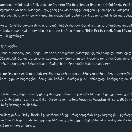
ითობის პრინციპზე მუშაობს. დემო რეჟიმში მიღებული შედეგი არ ნიშნავს, რომ
ლოდინი ან წინა სპინების დაკვირვება არ იძლევა მოგების გარანტიას. ამიტომ T
აცნობა, ხოლო რეალურ ფულზე თამაშისას საჭიროა მკაფიო ლიმიტები და პასუხ
ობთ, რომ მხოლოდ მოგების დაბრუნებას ცდილობთ ან ბიუჯეტს სცდებით, თამაში
თ რისკს თავიდან იცილებთ. Sloto.ge-ზე შეგიძლიათ Telly Reels ითამაშოთ მშვი
დ არ გქონდეთ.
 დასკვნა
ჩევანია მათთვის, ვინც ეძებს Wazdan-ის სლოტს ქართულად, უფასოდ და სწრაფად
ბზე ამოწმებთ და საკუთარი გამოცდილებით წყვეტთ, რამდენად გერგებათ. აღწე
აგრამ საბოლოო პასუხს მაინც რამდენიმე რეალური სპინი გაძლევთ.
loto.ge-ზე, დააკვირდით მის ტემპს, შეადარეთ იგივე პროვაიდერის სხვა სლოტებ
თ. უფასო სლოტების მთავარი მიზანი სწორედ ესაა: სწრაფად, მარტივად და რ
ებისას სასარგებლოა რამდენიმე მოკლე სესიის ჩატარება სხვადასხვა ტემპით: ჯე
 შემოწმება. ასე უკეთ ჩანს, რამდენად კომფორტულია Wazdan-ის ეს თამაში 
 ხანგრძლივი თამაშისას.
ი მიდგომაა, Telly Reels შეადაროთ იმავე პროვაიდერის სხვა სლოტებს. ყურად
ოძრაობას და იმას, რამდენად სწრაფად ერკვევით წესებში. ასეთი შედარება რ
გებათ ყველაზე მეტად.