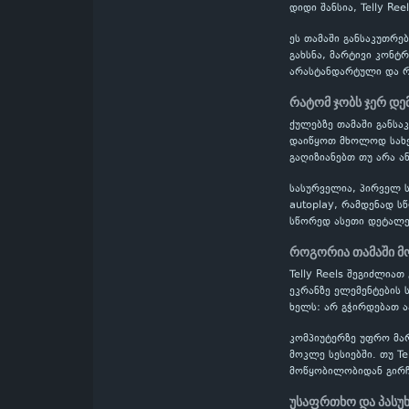
დიდი შანსია, Telly Re
ეს თამაში განსაკუთრე
გახსნა, მარტივი კონტ
არასტანდარტული და რთ
რატომ ჯობს ჯერ დე
ქულებზე თამაში განს
დაიწყოთ მხოლოდ სახელ
გაღიზიანებთ თუ არა ან
სასურველია, პირველ ს
autoplay, რამდენად ს
სწორედ ასეთი დეტალე
როგორია თამაში მ
Telly Reels შეგიძლია
ეკრანზე ელემენტების 
ხელს: არ გჭირდებათ 
კომპიუტერზე უფრო მა
მოკლე სესიებში. თუ T
მოწყობილობიდან გირჩ
უსაფრთხო და პასუ