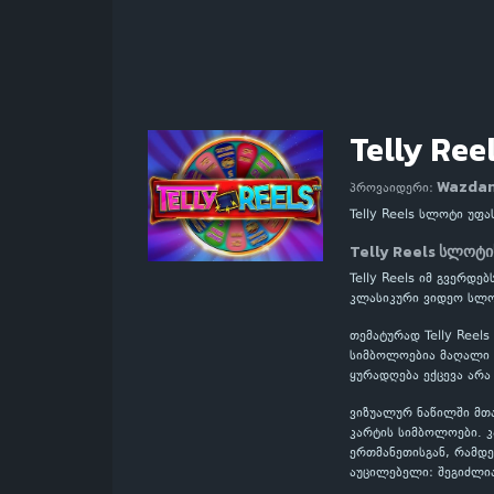
Telly Ree
Wazda
პროვაიდერი:
Telly Reels სლოტი უ
Telly Reels სლოტი
Telly Reels იმ გვერდ
კლასიკური ვიდეო სლოტ
თემატურად Telly Reel
სიმბოლოებია მაღალი ღ
ყურადღება ექცევა არა
ვიზუალურ ნაწილში მთ
კარტის სიმბოლოები. 
ერთმანეთისგან, რამდე
აუცილებელი: შეგიძლი