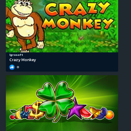
Igrosoft
Crazy Monkey
0