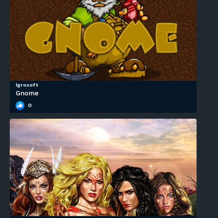
Igrosoft
Gnome
0