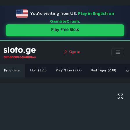
ï»¿
You're visiting from US.
Play in English on
GambleCrush.
Play Free Slots
Sign In
Providers:
EGT (135)
Play'N Go (277)
Red Tiger (238)
Igr