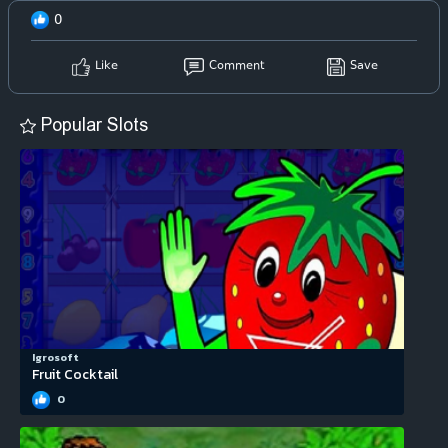
0
Like
Comment
Save
Popular Slots
Igrosoft
Fruit Cocktail
0