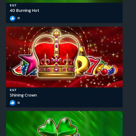
EGT
40 Burning Hot
0
EGT
Shining Crown
0