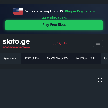
ï»¿
You're visiting from US.
Play in English on
GambleCrush.
Play Free Slots
Sign In
Providers:
EGT (135)
Play'N Go (277)
Red Tiger (238)
Igr