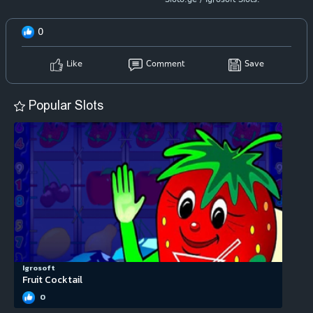
Sloto.ge / Igrosoft Slots.
0
Like
Comment
Save
Popular Slots
Igrosoft
Fruit Cocktail
0