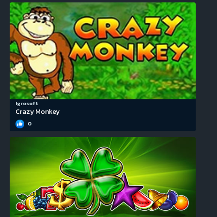
Igrosoft
Crazy Monkey
0