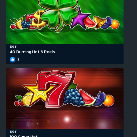
EGT
40 Burning Hot 6 Reels
3
EGT
100 Super Hot