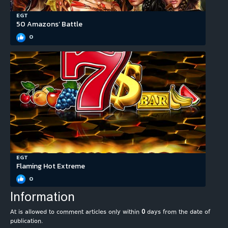
EGT
50 Amazons’ Battle
0
EGT
Flaming Hot Extreme
0
Information
At is allowed to comment articles only within
0
days from the date of
publication.