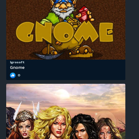
Igrosoft
Gnome
0