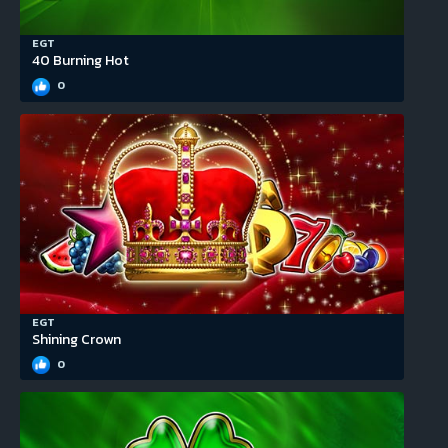
EGT
40 Burning Hot
0
EGT
Shining Crown
0