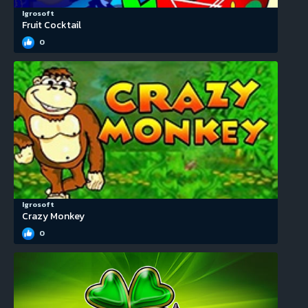
Igrosoft
Fruit Cocktail
0
Igrosoft
Crazy Monkey
0