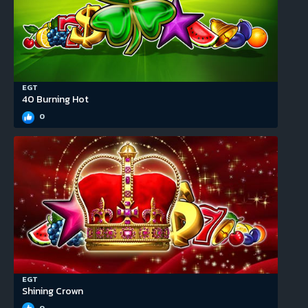
EGT
40 Burning Hot
0
EGT
Shining Crown
0