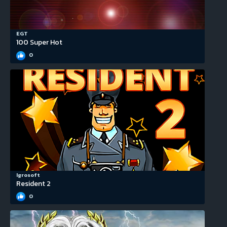
EGT
100 Super Hot
0
Igrosoft
Resident 2
0