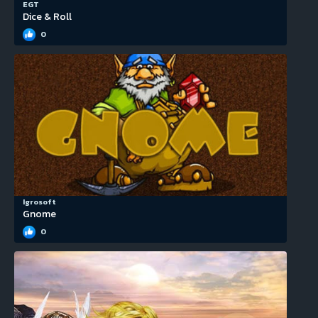
EGT
Dice & Roll
0
Igrosoft
Gnome
0