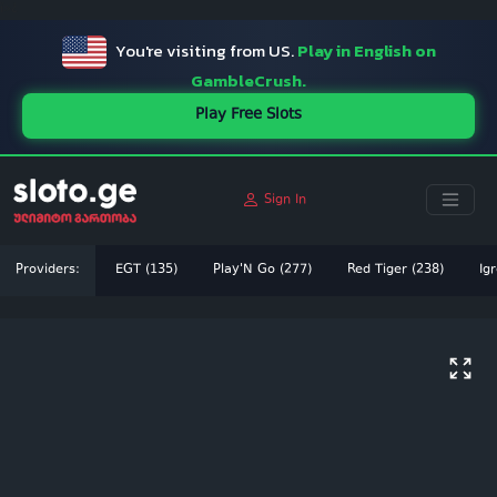
ï»¿
You're visiting from US.
Play in English on
GambleCrush.
Play Free Slots
Sign In
Providers:
EGT (135)
Play'N Go (277)
Red Tiger (238)
Igr