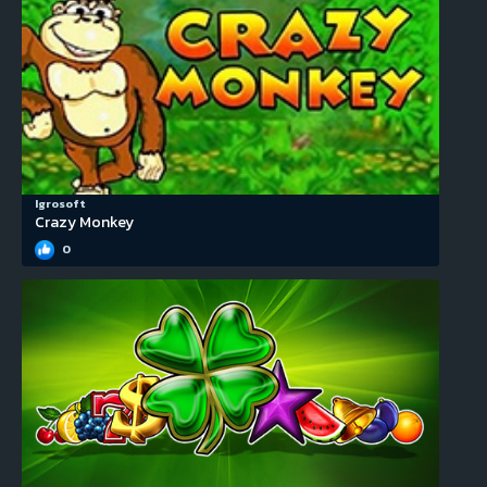
Igrosoft
Crazy Monkey
0