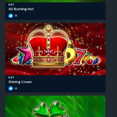
EGT
40 Burning Hot
0
EGT
Shining Crown
0