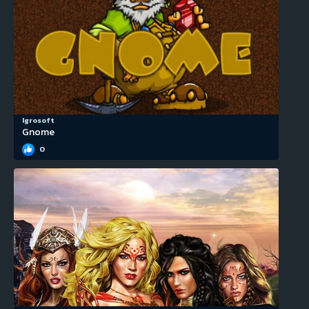
Igrosoft
Gnome
0