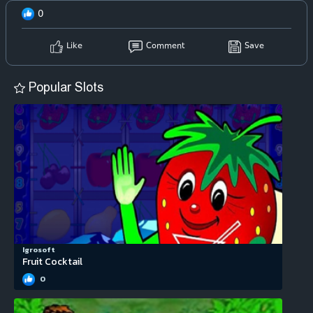
0
Like
Comment
Save
Popular Slots
Igrosoft
Fruit Cocktail
0