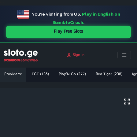
ï»¿
You're visiting from US.
Play in English on
GambleCrush.
Play Free Slots
Sign In
Providers:
EGT (135)
Play'N Go (277)
Red Tiger (238)
Igr