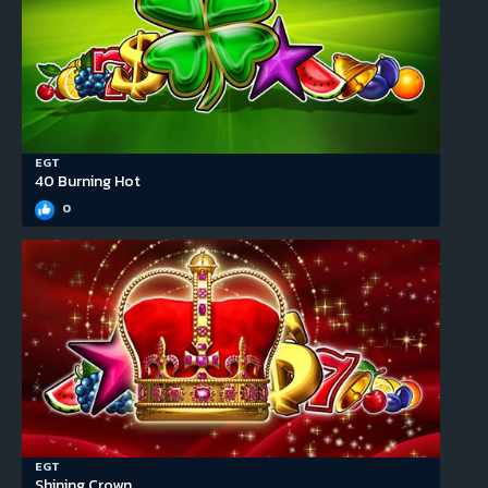
EGT
40 Burning Hot
0
EGT
Shining Crown