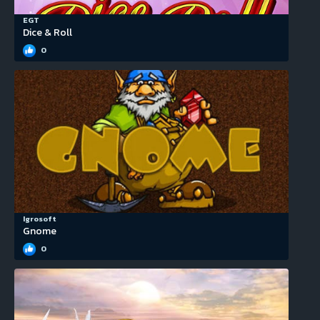
EGT
Dice & Roll
0
Igrosoft
Gnome
0