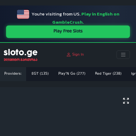
ï»¿
You're visiting from US.
Play in English on
GambleCrush.
Play Free Slots
Sign In
Providers:
EGT (135)
Play'N Go (277)
Red Tiger (238)
Igr