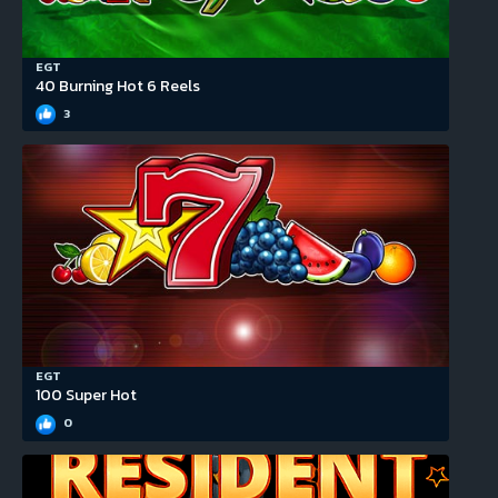
EGT
40 Burning Hot 6 Reels
3
EGT
100 Super Hot
0