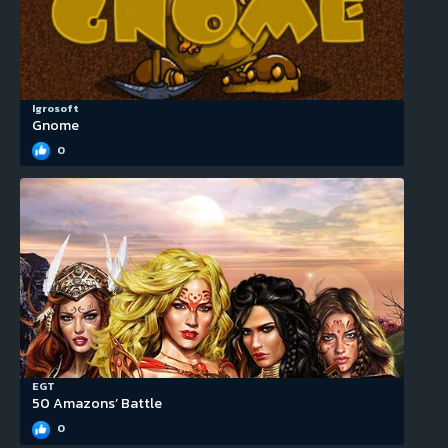
Igrosoft
Gnome
0
EGT
50 Amazons’ Battle
0