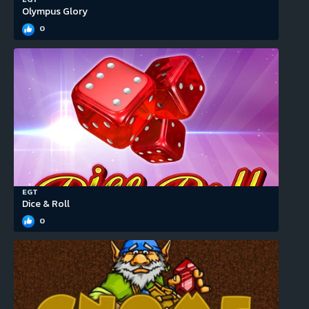
Olympus Glory
0
EGT
Dice & Roll
0