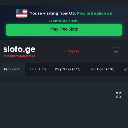
ï»¿
You're visiting from US.
Play in English on
GambleCrush.
Play Free Slots
Sign In
Providers:
EGT (135)
Play'N Go (277)
Red Tiger (238)
Igr