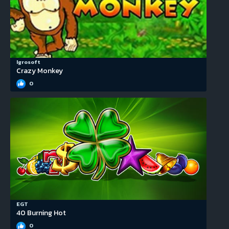
Igrosoft
Crazy Monkey
0
EGT
40 Burning Hot
0