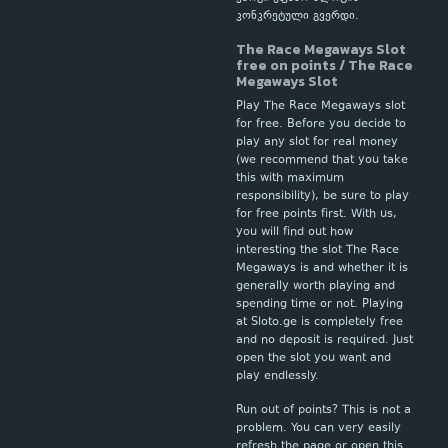
კონკრეტული გვერდი.
The Race Megaways Slot
free on points / The Race
Megaways Slot
Play The Race Megaways slot
for free. Before you decide to
play any slot for real money
(we recommend that you take
this with maximum
responsibility), be sure to play
for free points first. With us,
you will find out how
interesting the slot The Race
Megaways is and whether it is
generally worth playing and
spending time or not. Playing
at Sloto.ge is completely free
and no deposit is required. Just
open the slot you want and
play endlessly.
Run out of points? This is not a
problem. You can very easily
refresh the page or open this