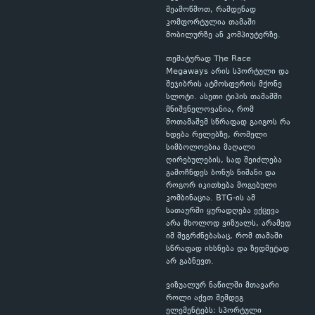
შეამოწმოთ, რამდენად
კომფორტულია თამაში
მობილურზე ან კომპიუტერზე.
თემატურად The Race
Megaways არის სპორტული და
შეჯიბრის ატმოსფეროს მქონე
სლოტი. ასეთი ტიპის თამაშში
მნიშვნელოვანია, რომ
მოთამაშემ სწრაფად გაიგოს რა
ხდება რელებზე, რომელი
სიმბოლოებია მაღალი
ღირებულების, სად შეიძლება
გამოჩნდეს ბონუს ნიშანი და
როგორ იკითხება მოგებული
კომბინაცია. BTG-ის ამ
სათაურში ყურადღება ექცევა
არა მხოლოდ ვიზუალს, არამედ
იმ შეგრძნებასაც, რომ თამაში
სწრაფად იხსნება და ზედმეტად
არ გაბნევთ.
ვიზუალურ ნაწილში მთავარი
როლი აქვთ შემდეგ
ელემენტებს: სპორტული