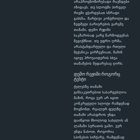
არაპროგნოზირებადი რაუნდები
იზიდავს. თუ სლოტში პირველ
რიგში გჭირდებათ სწრაფი
გახსნა, მარტივი კონტროლი და
ზედმეტი ბარიერების გარეშე
თამაში, დემო რეჟიმი
საკმარისად კარგ წარმოდგენას
შეგიქმნით. თუ უფრო ღრმა,
არასტანდარტული და რთული
მექანიკა გირჩევნიათ, მაშინ
იგივე პროვაიდერის სხვა
თამაშების შედარებაც ღირს.
დემო რეჟიმი როგორც
ტესტი
ქულებზე თამაში
განსაკუთრებით სასარგებლოა
მაშინ, როცა ჯერ არ იცით
კონკრეტული სლოტი რამდენად
მოგწონთ. რეალურ ფულზე
თამაში არასდროს უნდა
დაიწყოთ მხოლოდ სახელის ან
ლამაზი სურათის გამო. ჯერ
უნდა ნახოთ, როგორია
სპინების სიჩქარე, რამდენად