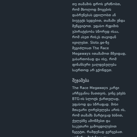
თუ თამაშის დროს გრძნობთ,
რომ მხოლოდ მოგების
დაბრუნებას ცდილობთ ან
ბიუჯეტს სცდებით, თამაში უნდა
შეწყვიტოთ. უფასო რეჟიმის
უპირატესობა სწორედ ისაა,
რომ ასეთ რისკს თავიდან
იცილებთ. Sloto.ge-ზე
შეგიძლიათ The Race
Megaways ითამაშოთ მშვიდად,
გასართობად და ისე, რომ
ფინანსური ვალდებულება
საერთოდ არ გქონდეთ.
შეჯამება
The Race Megaways კარგი
არჩევანია მათთვის, ვინც ეძებს
BTG-ის სლოტს ქართულად,
უფასოდ და სწრაფად. მისი
მთავარი ღირებულება არის ის,
რომ თამაშს მარტივად ხსნით,
ქულებზე ამოწმებთ და
საკუთარი გამოცდილებით
წყვეტთ, რამდენად გერგებათ.