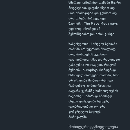
ხშირად გაჩერებთ თამაში მცირე
მოგებებით, გაღიზიანებთ თუ
არა ანიმაციები და გესმით თუ
არა წესები პირველივე
წუთებში. The Race Megaways
უფასოდ სწორედ ამ
შემოწმებისთვის არის კარგი.
სასურველია, პირველ სესიაში
თამაშს არ უყუროთ მხოლოდ
მოგება-წაგების კუთხით.
დააკვირდით იმასაც, რამდენად
გასაგებია ღილაკები, როგორ
მუშაობს autoplay, რამდენად
სწრაფად ირთვება თამაში, ხომ
არ იჭედება მობილურზე და
რამდენად კომფორტულია
პატარა ეკრანზე სიმბოლოების
წაკითხვა. ხშირად სწორედ
ასეთი დეტალები წყვეტს,
დაუბრუნდებით თუ არა
კონკრეტულ სლოტს
მომავალში.
მობილური გამოცდილება