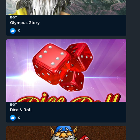
EGT
Olympus Glory
0
EGT
Dice & Roll
0