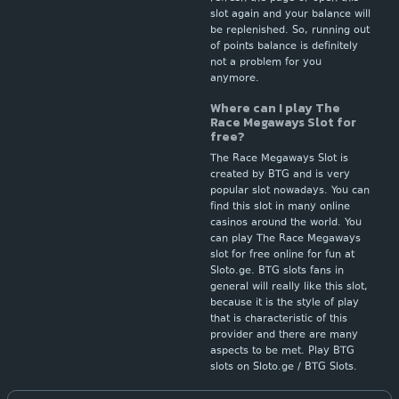
slot again and your balance will
be replenished. So, running out
of points balance is definitely
not a problem for you
anymore.
Where can I play The
Race Megaways Slot for
free?
The Race Megaways Slot is
created by BTG and is very
popular slot nowadays. You can
find this slot in many online
casinos around the world. You
can play The Race Megaways
slot for free online for fun at
Sloto.ge. BTG slots fans in
general will really like this slot,
because it is the style of play
that is characteristic of this
provider and there are many
aspects to be met. Play BTG
slots on Sloto.ge / BTG Slots.