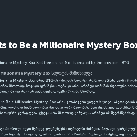
 to Be a Millionaire Mystery Bo
ionaire Mystery Box Slot free online. Slot is created by the provider - BTG.
 Millionaire Mystery Box სლოტის მიმოხილვა
llionaire Mystery Box არის BTG-ის ონლაინ სლოტი, რომელიც Sloto.ge-ზე შეგ
იზანია მხოლოდ ზოგადი ფრაზების თქმა კი არა, არამედ თამაშის რეალური ხასიათ
ურადღება და როგორ გამოიყენოთ დემო რეჟიმი სწორად.
to Be a Millionaire Mystery Box არის კლასიკური ვიდეო სლოტი. ასეთი ტიპის
ებზე, რომელი სიმბოლოებია მაღალი ღირებულების, სად შეიძლება გამოჩნდეს ბ
მ სათაურში ყურადღება ექცევა არა მხოლოდ ვიზუალს, არამედ იმ შეგრძნებასაც,
ავარი როლი აქვთ შემდეგ ელემენტებს: თემატური ნიშნები, მაღალი ღირებულებ
კარგი სლოტი მხოლოდ ლამაზი ფონით არ იზომება; ბევრად მნიშვნელოვანია, 