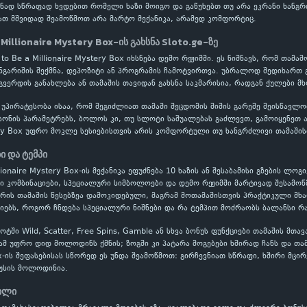
ნად სწრაფად ხვდებით რომელი ხაზი მოიგო და გაწუხებთ თუ არა ეკრანი ხანგრ
ათ მშვიდად შეამოწმოთ არა მარტო მექანიკა, არამედ კომფორტიც.
Millionaire Mystery Box-ის გახსნა Sloto.ge-ზე
s to Be a Millionaire Mystery Box იხსნება დემო რეჟიმში. ეს ნიშნავს, რომ 
ნგარიშის შექმნა, დეპოზიტი ან პროგრამის ჩამოტვირთვა. უბრალოდ შედიხართ გ
გვერდის განახლება ან თამაშის თავიდან გახსნა საკმარისია, რადგან ქულები
 უპირატესობა ისაა, რომ შეგიძლიათ თამაში შეცდომის შიშის გარეშე შეისწავ
ონის პარამეტრებს, ბოლოს კი, თუ სლოტი საშუალებას გაძლევთ, გამოიყენეთ ავ
tery Box უფრო მოკლე სესიებისთვის არის კომფორტული თუ ხანგრძლივი თამაშისთ
ბი და ტემპი
lionaire Mystery Box-ის მექანიკა ეფუძნება 10 ხაზის ან შესაბამისი გზების ლოგ
ლი კომბინაციები, სპეციალური სიმბოლოები და დემო რეჟიმში მარტივად შესამო
რის თამაშის წესებზეა დამოკიდებული, მაგრამ მოთამაშისთვის პრაქტიკული მხა
ებს, როგორ ჩნდება სპეციალური ნიშნები და რა ტემპით მოძრაობს ბალანსი რა
ში Wild, Scatter, Free Spins, Gamble ან სხვა ბონუს ფუნქციები თამაშის მთა
ამ უფრო დიდ მოლოდინს ქმნის; ზოგში კი პატარა მოგებები ხშირად ჩანს და თა
ox-ის შეფასებისას სწორედ ეს უნდა შეამოწმოთ: გირჩევნიათ სწრაფი, ხშირი მცი
ნუსის მოლოდინია.
ტილი