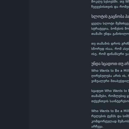
მოკლე სესიებში. თუ Wh
ჩვევებისთვის და რომ
სლოტის გაცნობა პ
ყველა სლოტი შემთხვევ
სტრატეგია, ბონუსის მო
თამაში უნდა განიხილ
თუ თამაშის დროს გრძნ
სწორედ ისაა, რომ ასე
ისე, რომ ფინანსური 
უნდა სცადოთ თუ არ
Who Wants to Be a Mi
ღირებულება არის ის, 
ვიზუალური შთაბეჭდილ
სცადეთ Who Wants to B
თამაშები, რომლებიც 
თქვენთვის საინტერესო
Who Wants to Be a Mi
რელების ტემპს და სიმ
კომფორტულად მუშაობს
არჩევა.