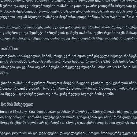
 დამახასიათებელია მრავალი მოგების გზა, ცვალებადი ველი და ძლიერი ბონუს
ან ერთი და იგივე სახელწოდების თამაში სხვადასხვა პროვაიდერში სრულიად გ
tery Box-ის შემთხვევაში პროვაიდერის სტილი ერწყმის თემატიკას და ქმნის კო
დრეკილი. თუ ამ სტილის თამაშები მოგწონთ, დიდი შანსია, Who Wants to Be a M
ბით მოერგება მოთამაშეს, ვისაც დიდი ვარიაცია და არაპროგნოზირებადი რაუნ
ვი კონტროლი და ზედმეტი ბარიერების გარეშე თამაში, დემო რეჟიმი საკმარისა
ული მექანიკა გირჩევნიათ, მაშინ იგივე პროვაიდერის სხვა თამაშების შედარე
 თამაშით
აკუთრებით სასარგებლოა მაშინ, როცა ჯერ არ იცით კონკრეტული სლოტი რამდ
ის ან ლამაზი სურათის გამო. ჯერ უნდა ნახოთ, როგორია სპინების სიჩქარე, 
იმაციები და გესმით თუ არა წესები პირველივე წუთებში. Who Wants to Be a Mi
კარგი.
ესიაში თამაშს არ უყუროთ მხოლოდ მოგება-წაგების კუთხით. დააკვირდით იმას
წრაფად ირთვება თამაში, ხომ არ იჭედება მობილურზე და რამდენად კომფორტუ
ბი წყვეტს, დაუბრუნდებით თუ არა კონკრეტულ სლოტს მომავალში.
 ზომის მიხედვით
llionaire Mystery Box შეგიძლიათ გახსნათ როგორც კომპიუტერიდან, ისე ტელე
აფ ჩატვირთვას, ეკრანზე ელემენტების სწორ განლაგებას და იმას, რომ ღილაკე
ამოცდას უწყობს ხელს: არ გჭირდებათ აპლიკაცია, უბრალოდ ხსნით გვერდს და 
რტივია paytable-ის და დეტალების დათვალიერება, ხოლო მობილურზე უკეთ ი