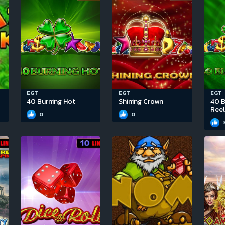
EGT
EGT
EGT
40 Burning Hot
Shining Crown
40 B
Ree
0
0