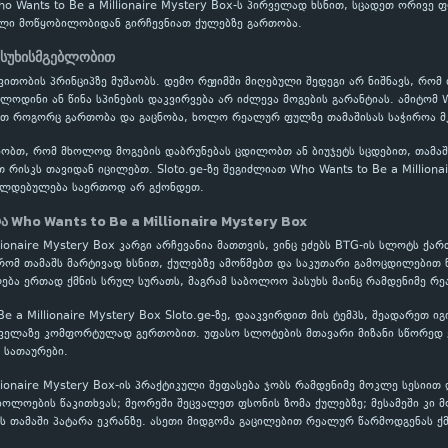
o Wants to Be a Millionaire Mystery Box-ს პირველად ხსნით, სცადეთ ორივე ფ
ელი მოწყობილობიდან გირჩევნიათ ქულებზე გართობა.
ასუხისმგებლობით
ითობის პრინციპზე მუშაობს. დემო რეჟიმში მიღებული შედეგი არ ნიშნავს, რომ
ლოდინი ან წინა სპინების დაკვირვება არ იძლევა მოგების გარანტიას. ამიტომ W
ოთ როგორც გართობა და გაცნობა, ხოლო რეალურ ფულზე თამაშისას საჭიროა მკ
ობთ, რომ მხოლოდ მოგების დაბრუნებას ცდილობთ ან ბიუჯეტს სცდებით, თამაში
თ რისკს თავიდან იცილებთ. Sloto.ge-ზე შეგიძლიათ Who Wants to Be a Million
ვალდებულება საერთოდ არ გქონდეთ.
ა Who Wants to Be a Millionaire Mystery Box
llionaire Mystery Box კარგი არჩევანია მათთვის, ვინც ეძებს BTG-ის სლოტს ქ
რომ თამაშს მარტივად ხსნით, ქულებზე ამოწმებთ და საკუთარი გამოცდილებით წ
ება ერთად ქმნის სრულ სურათს, მაგრამ საბოლოო პასუხს მაინც რამდენიმე რე
e a Millionaire Mystery Box Sloto.ge-ზე, დააკვირდით მის ტემპს, შეადარეთ 
ყველაზე კომფორტულად გერთობით. უფასო სლოტების მთავარი მიზანი სწორედ ე
 სათაურები.
llionaire Mystery Box-ის პრაქტიკული შეფასება ჯობს რამდენიმე მოკლე სესი
ბოლოების წაკითხვას; მეორეში შეცვალეთ ფსონის ზომა ქულებზე; მესამეში კი 
 თამაში პატარა ეკრანზე. ასეთი მიდგომა გაცილებით რეალურ წარმოდგენას ქმ