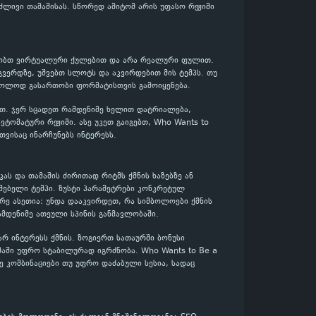
ძლივი თამაშისას. სწორედ ამიტომ არის უფასო რეჟიმი
თამაშობთ ვირტუალური ქულებით და არა რეალური ფულით.
ვერდზე, უშვებთ სლოტს და აკვირდებით მის ტემპს. თუ
 მხოლოდ გასართობი ფორმატისთვის გამოიყენება.
ლოთ. ჯერ სცადეთ რამდენიმე ხელით დატრიალება,
ტომატური რეჟიმი. ასე უკეთ გაიგებთ, Who Wants to
ვისაც ინარჩუნებს ინტერესს.
იკას და თამაშის ძირითად რიტმს ქმნის ხაზებზე ან
წმებელი ტემპი. ზუსტი პარამეტრები კონკრეტულ
რე ასეთია: უნდა დააკვირდეთ, რა სიმბოლოები ქმნის
მდენიმე ათეული სპინის განმავლობაში.
ვარ ინტერესს ქმნის. ზოგიერთ სათაურში ბონუსი
მაში უფრო სტაბილურად იგრძნობა. Who Wants to Be a
რე კომბინაციები თუ უფრო დაძაბული სესია, სადაც