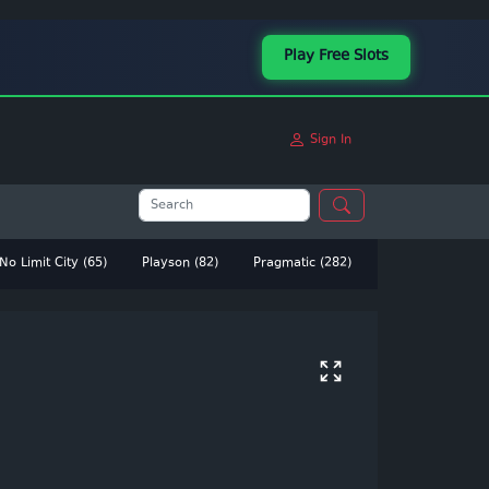
Play Free Slots
Sign In
No Limit City (65)
Playson (82)
Pragmatic (282)
Betsoft (143)