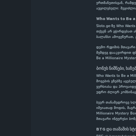
ერთმანეთისგან, რამდე
აუცილებელი: შეგიძლი
Who Wants to Be a 
Sloto.ge-ზე Who Want
თქვენ არ გჭირდებათ ა
ბალანსი ამოგეწურათ, 
დემო რეჟიმის მთავარი
შემდეგ დააკვირდით ფს
Be a Millionaire Mys
ბონუს ნიშნები, ხაზე
Who Wants to Be a Mil
მოგების გზებზე აგებუ
ვერსიასა და პროვაიდე
უფრო ძლიერ კომბინაცი
ბევრ თანამედროვე სლოტ
იშვიათად მოდის, მაგრ
Millionaire Mystery B
მთავარი ინტერესი ბო
BTG და თამაშის ს