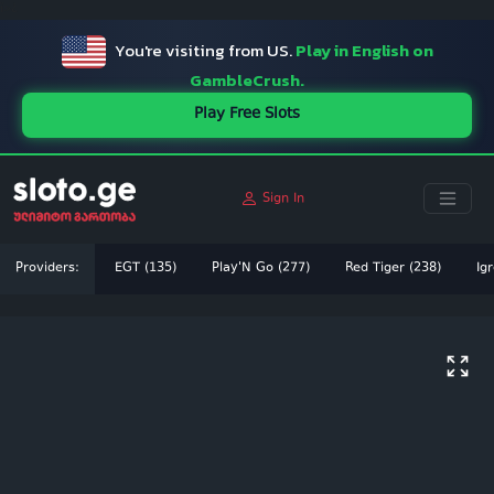
ï»¿
You're visiting from US.
Play in English on
GambleCrush.
Play Free Slots
Sign In
Providers:
EGT (135)
Play'N Go (277)
Red Tiger (238)
Igr