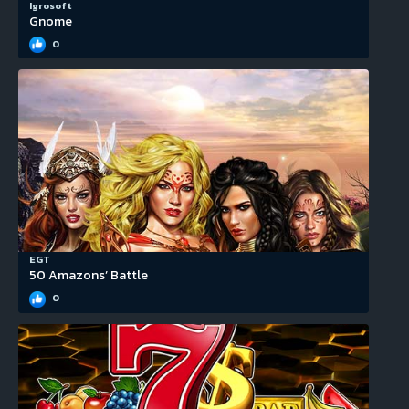
Igrosoft
Gnome
0
EGT
50 Amazons’ Battle
0