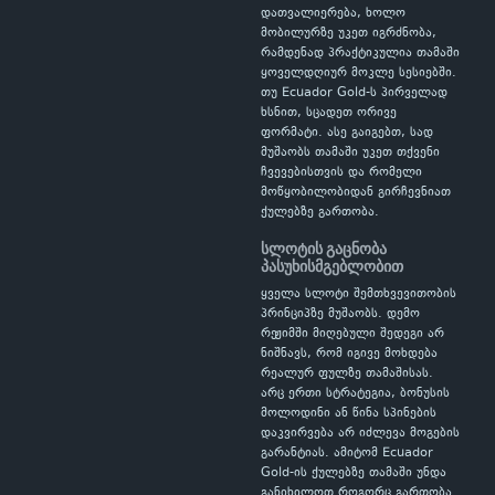
დათვალიერება, ხოლო
მობილურზე უკეთ იგრძნობა,
რამდენად პრაქტიკულია თამაში
ყოველდღიურ მოკლე სესიებში.
თუ Ecuador Gold-ს პირველად
ხსნით, სცადეთ ორივე
ფორმატი. ასე გაიგებთ, სად
მუშაობს თამაში უკეთ თქვენი
ჩვევებისთვის და რომელი
მოწყობილობიდან გირჩევნიათ
ქულებზე გართობა.
სლოტის გაცნობა
პასუხისმგებლობით
ყველა სლოტი შემთხვევითობის
პრინციპზე მუშაობს. დემო
რეჟიმში მიღებული შედეგი არ
ნიშნავს, რომ იგივე მოხდება
რეალურ ფულზე თამაშისას.
არც ერთი სტრატეგია, ბონუსის
მოლოდინი ან წინა სპინების
დაკვირვება არ იძლევა მოგების
გარანტიას. ამიტომ Ecuador
Gold-ის ქულებზე თამაში უნდა
განიხილოთ როგორც გართობა