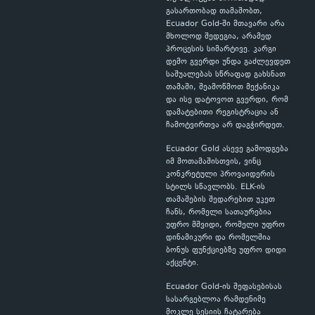
გასართობად თამაშობთ,
Ecuador Gold-ში მთავარი არა
მხოლოდ შედეგია, არამედ
პროცესის სიმარტივე. კარგი
დემო გვერდი უნდა გაძლევდეთ
საშუალებას სწრაფად გახსნათ
თამაში, შეამოწმოთ მექანიკა
და ისე დატოვოთ გვერდი, რომ
დამატებითი რეგისტრაცია ან
ჩამოტვირთვა არ დაგჭირდეთ.
Ecuador Gold ასევე გამოდგება
იმ მოთამაშისთვის, ვინც
კონკრეტული პროვაიდერის
სტილს სწავლობს. ELK-ის
თამაშების შედარებით უკეთ
ჩანს, რომელი სათაურებია
უფრო მშვიდი, რომელი უფრო
დინამიკური და რომელშია
ბონუს ფუნქციებზე უფრო დიდი
აქცენტი.
Ecuador Gold-ის შეფასებისას
სასარგებლოა რამდენიმე
მოკლე სესიის ჩატარება