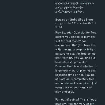
დეტალები წყვეტს, რამდენად
კარგი უფასო სლოტია
კონკრეტული გვერდი.
Ecuador Gold Slot free
on points / Ecuador Gold
Slot
Play Ecuador Gold slot for free.
Before you decide to play any
slot for real money (we
recommend that you take this
with maximum responsibility),
be sure to play for free points
first. With us, you will find out
how interesting the slot
Ecuador Gold is and whether it
is generally worth playing and
spending time or not. Playing
at Sloto.ge is completely free
and no deposit is required. Just
open the slot you want and
play endlessly.
Run out of points? This is not a
problem. You can very easily