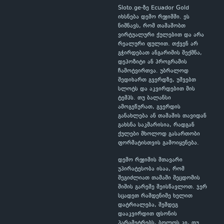
Sloto.ge-ზე Ecuador Gold
იხსნება დემო რეჟიმში. ეს
ნიშნავს, რომ თამაშობთ
ვირტუალური ქულებით და არა
რეალური ფულით. თქვენ არ
გჭირდებათ ანგარიშის შექმნა,
დეპოზიტი ან პროგრამის
ჩამოტვირთვა. უბრალოდ
შედიხართ გვერდზე, უშვებთ
სლოტს და აკვირდებით მის
ტემპს. თუ ბალანსი
ამოგეწურათ, გვერდის
განახლება ან თამაშის თავიდან
გახსნა საკმარისია, რადგან
ქულები მხოლოდ გასართობი
ფორმატისთვის გამოიყენება.
დემო რეჟიმის მთავარი
უპირატესობა ისაა, რომ
შეგიძლიათ თამაში შეცდომის
შიშის გარეშე შეისწავლოთ. ჯერ
სცადეთ რამდენიმე ხელით
დატრიალება, შემდეგ
დააკვირდით ფსონის
პარამეტრებს, ბოლოს კი, თუ