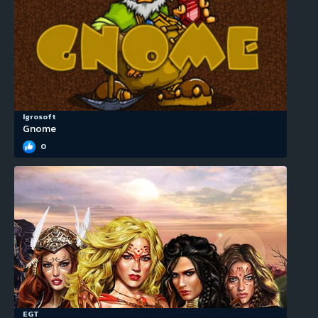
Igrosoft
Gnome
0
EGT