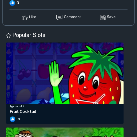
0
Like
Comment
Save
Popular Slots
Igrosoft
Fruit Cocktail
0