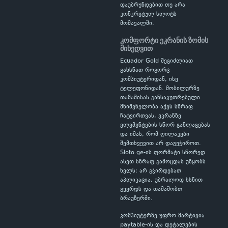
დაუბრუნდებით თუ არა
კონკრეტულ სლოტს
მომავალში.
კომფორტი ეკრანის ზომის
მიხედვით
Ecuador Gold შეგიძლიათ
გახსნათ როგორც
კომპიუტერიდან, ისე
ტელეფონიდან. მობილურზე
თამაშისას განსაკუთრებული
მნიშვნელობა აქვს სწრაფ
ჩატვირთვას, ეკრანზე
ელემენტების სწორ განლაგებას
და იმას, რომ ღილაკები
შემთხვევით არ დაგეჭიროთ.
Sloto.ge-ის ფორმატი სწორედ
ასეთ სწრაფ გამოცდას უწყობს
ხელს: არ გჭირდებათ
აპლიკაცია, უბრალოდ ხსნით
გვერდს და თამაშობთ
ბრაუზერში.
კომპიუტერზე უფრო მარტივია
paytable-ის და დეტალების