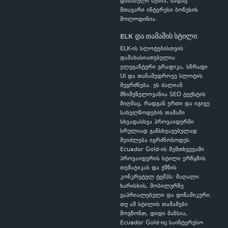
დაძაბული სესია, სადაც
მთავარი ინტერესი ბონუსის
მოლოდინია.
ELK და თამაშის სტილი
ELK-ის სლოტებისთვის
დამახასიათებელია
ელეგანტური გრაფიკა, სწრაფი
UI და თანამედროვე სლოტის
შეგრძნება. ეს ძალიან
მნიშვნელოვანია SEO ტექსტის
მიღმაც, რადგან ერთი და იგივე
სახელწოდების თამაში
სხვადასხვა პროვაიდერში
სრულიად განსხვავებულად
შეიძლება იგრძნობოდეს.
Ecuador Gold-ის შემთხვევაში
პროვაიდერის სტილი ერწყმის
თემატიკას და ქმნის
კონკრეტულ ტემპს: მაღალი
ხარისხის, მობილურზე
გაპრიალებული და დინამიკური.
თუ ამ სტილის თამაშები
მოგწონთ, დიდი შანსია,
Ecuador Gold-იც საინტერესო