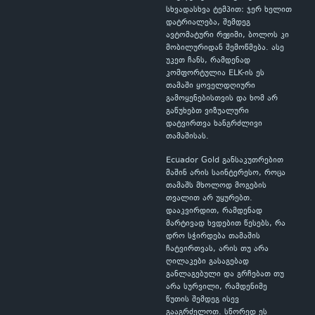
სხვადასხვა ტემპით: ჯერ ხელით
დატრიალება, შემდეგ
ავტომატური რეჟიმი, ბოლოს კი
მობილურიდან შემოწმება. ასე
უკეთ ჩანს, რამდენად
კომფორტულია ELK-ის ეს
თამაში ყოველდღიური
გამოყენებისთვის და ხომ არ
გაწუხებთ ვიზუალური
დატვირთვა ხანგრძლივი
თამაშისას.
Ecuador Gold განსაკუთრებით
მაშინ არის საინტერესო, როცა
თამაშს მხოლოდ მოგების
თვალით არ უყურებთ.
დააკვირდით, რამდენად
მარტივად ხვდებით წესებს, რა
დრო სჭირდება თამაშის
ჩატვირთვას, არის თუ არა
ღილაკები გასაგებად
განლაგებული და გრჩებათ თუ
არა სურვილი, რამდენიმე
წუთის შემდეგ ისევ
გააგრძელოთ. სწორედ ეს