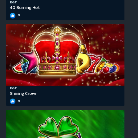
EGT
40 Burning Hot
0
EGT
Shining Crown
0