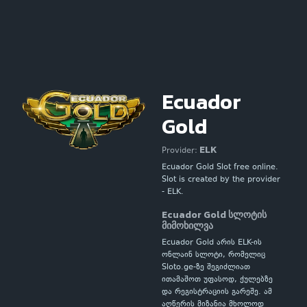
Ecuador
Gold
ELK
Provider:
Ecuador Gold Slot free online.
Slot is created by the provider
- ELK.
Ecuador Gold სლოტის
მიმოხილვა
Ecuador Gold არის ELK-ის
ონლაინ სლოტი, რომელიც
Sloto.ge-ზე შეგიძლიათ
ითამაშოთ უფასოდ, ქულებზე
და რეგისტრაციის გარეშე. ამ
აღწერის მიზანია მხოლოდ