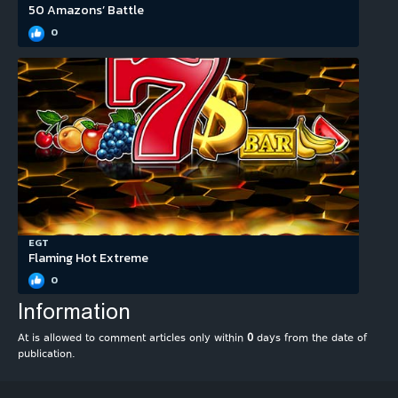
50 Amazons’ Battle
0
EGT
Flaming Hot Extreme
0
Information
At is allowed to comment articles only within
0
days from the date of
publication.