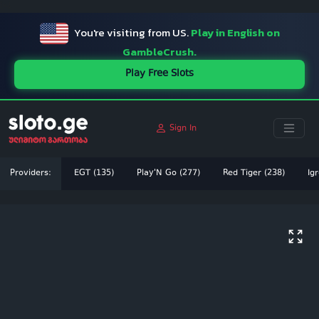
ï»¿
You're visiting from US.
Play in English on
GambleCrush.
Play Free Slots
Sign In
Providers:
EGT (135)
Play'N Go (277)
Red Tiger (238)
Igr