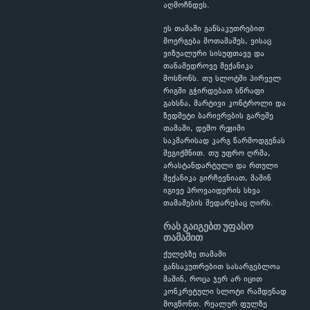
აღმოჩნდეს.
ეს თამაში განსაკუთრებით
მოერგება მოთამაშეს, ვისაც
ვიზუალური სისუფთავე და
თანამედროვე მექანიკა
მოსწონს. თუ სლოტში პირველ
რიგში გჭირდებათ სწრაფი
გახსნა, მარტივი კონტროლი და
ზედმეტი ბარიერების გარეშე
თამაში, დემო რეჟიმი
საკმარისად კარგ წარმოდგენას
შეგიქმნით. თუ უფრო ღრმა,
არასტანდარტული და რთული
მექანიკა გირჩევნიათ, მაშინ
იგივე პროვაიდერის სხვა
თამაშების შედარებაც ღირს.
რას გაიგებთ უფასო
თამაშით
ქულებზე თამაში
განსაკუთრებით სასარგებლოა
მაშინ, როცა ჯერ არ იცით
კონკრეტული სლოტი რამდენად
მოგწონთ. რეალურ ფულზე