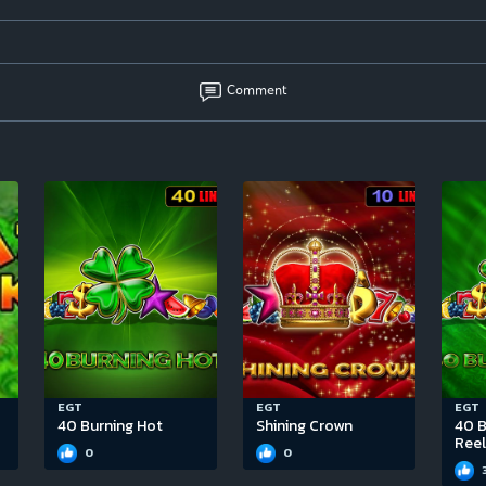
Comment
EGT
EGT
EGT
40 Burning Hot
Shining Crown
40 B
Ree
0
0