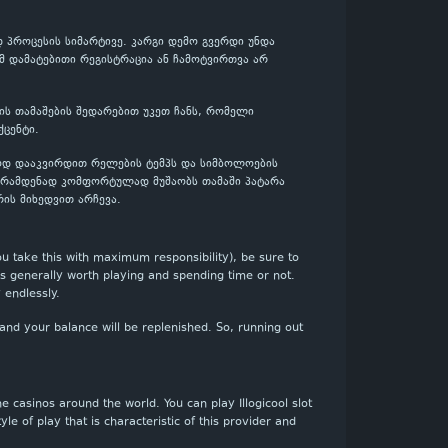
 პროცესის სიმარტივე. კარგი დემო გვერდი უნდა
მ დამატებითი რეგისტრაცია ან ჩამოტვირთვა არ
-ის თამაშების შედარებით უკეთ ჩანს, რომელი
ცენტი.
ალოდ დააკვირდით რელების ტემპს და სიმბოლოების
თ, რამდენად კომფორტულად მუშაობს თამაში პატარა
ის მიხედვით არჩევა.
ou take this with maximum responsibility), be sure to
it is generally worth playing and spending time or not.
 endlessly.
 and your balance will be replenished. So, running out
ne casinos around the world. You can play Illogicool slot
style of play that is characteristic of this provider and