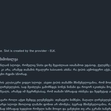
l
ine. Slot is created by the provider - ELK.
 მიმოხილვა
ის ონლაინ სლოტი, რომელიც Sloto.ge-ზე შეგიძლიათ ითამაშოთ უფასოდ, ქულებზე
 კი არა, არამედ თამაშის რეალური ხასიათის ახსნა: რა ტიპის ატმოსფერო აქვს
მო რეჟიმი სწორად.
 არის კლასიკური ვიდეო სლოტი. ასეთი ტიპის თამაშში მნიშვნელოვანია, რომ მ
ირებულების, სად შეიძლება გამოჩნდეს ბონუს ნიშანი და როგორ იკითხება მოგ
ზუალს, არამედ იმ შეგრძნებასაც, რომ თამაში სწრაფად იხსნება და ზედმეტად ა
ავარი როლი აქვთ შემდეგ ელემენტებს: თემატური ნიშნები, მაღალი ღირებულებ
კარგი სლოტი მხოლოდ ლამაზი ფონით არ იზომება; ბევრად მნიშვნელოვანია, 
ნად სწრაფად ხვდებით რომელი ხაზი მოიგო და გაწუხებთ თუ არა ეკრანი ხანგრ