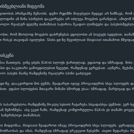
ხისმგებლიანი მიდგომა
ითობის პრინციპზე მუშაობს. დემო რეჟიმში მიღებული შედეგი არ ნიშნავს, რომ
ოლოდინი ან წინა სპინების დაკვირვება არ იძლევა მოგების გარანტიას. ამიტომ 
 ხოლო რეალურ ფულზე თამაშისას საჭიროა მკაფიო ლიმიტები და პასუხისმგებლი
ობთ, რომ მხოლოდ მოგების დაბრუნებას ცდილობთ ან ბიუჯეტს სცდებით, თამაში
თ რისკს თავიდან იცილებთ. Sloto.ge-ზე შეგიძლიათ Illogicool ითამაშოთ მშვი
.
დასკვნა
ევანია მათთვის, ვინც ეძებს ELK-ის სლოტს ქართულად, უფასოდ და სწრაფად. მის
ებთ და საკუთარი გამოცდილებით წყვეტთ, რამდენად გერგებათ. აღწერა, მექან
ოო პასუხს მაინც რამდენიმე რეალური სპინი გაძლევთ.
to.ge-ზე, დააკვირდით მის ტემპს, შეადარეთ იგივე პროვაიდერის სხვა სლოტებს 
თ. უფასო სლოტების მთავარი მიზანი სწორედ ესაა: სწრაფად, მარტივად და რ
ბისას სასარგებლოა რამდენიმე მოკლე სესიის ჩატარება სხვადასხვა ტემპით: ჯერ
 შემოწმება. ასე უკეთ ჩანს, რამდენად კომფორტულია ELK-ის ეს თამაში ყოვე
 ხანგრძლივი თამაშისას.
ი მიდგომაა, Illogicool შეადაროთ იმავე პროვაიდერის სხვა სლოტებს. ყურადღე
ოძრაობას და იმას, რამდენად სწრაფად ერკვევით წესებში. ასეთი შედარება რ