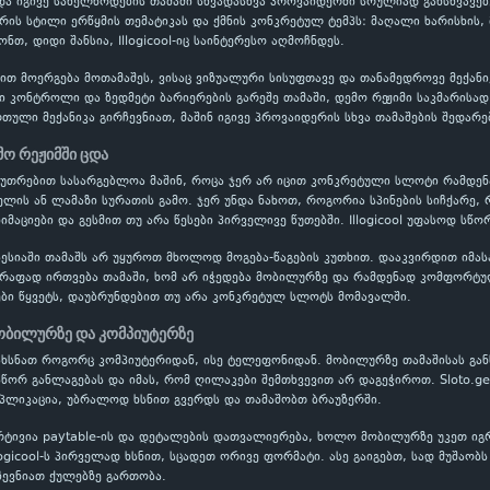
და იგივე სახელწოდების თამაში სხვადასხვა პროვაიდერში სრულიად განსხვავებუ
რის სტილი ერწყმის თემატიკას და ქმნის კონკრეტულ ტემპს: მაღალი ხარისხის
ნთ, დიდი შანსია, Illogicool-იც საინტერესო აღმოჩნდეს.
ბით მოერგება მოთამაშეს, ვისაც ვიზუალური სისუფთავე და თანამედროვე მექან
ვი კონტროლი და ზედმეტი ბარიერების გარეშე თამაში, დემო რეჟიმი საკმარისა
ული მექანიკა გირჩევნიათ, მაშინ იგივე პროვაიდერის სხვა თამაშების შედარე
მო რეჟიმში ცდა
აკუთრებით სასარგებლოა მაშინ, როცა ჯერ არ იცით კონკრეტული სლოტი რამდ
ის ან ლამაზი სურათის გამო. ჯერ უნდა ნახოთ, როგორია სპინების სიჩქარე, 
იმაციები და გესმით თუ არა წესები პირველივე წუთებში. Illogicool უფასოდ სწო
ესიაში თამაშს არ უყუროთ მხოლოდ მოგება-წაგების კუთხით. დააკვირდით იმას
წრაფად ირთვება თამაში, ხომ არ იჭედება მობილურზე და რამდენად კომფორტუ
ბი წყვეტს, დაუბრუნდებით თუ არა კონკრეტულ სლოტს მომავალში.
ობილურზე და კომპიუტერზე
 გახსნათ როგორც კომპიუტერიდან, ისე ტელეფონიდან. მობილურზე თამაშისას გა
სწორ განლაგებას და იმას, რომ ღილაკები შემთხვევით არ დაგეჭიროთ. Sloto.g
აპლიკაცია, უბრალოდ ხსნით გვერდს და თამაშობთ ბრაუზერში.
რტივია paytable-ის და დეტალების დათვალიერება, ხოლო მობილურზე უკეთ ი
logicool-ს პირველად ხსნით, სცადეთ ორივე ფორმატი. ასე გაიგებთ, სად მუშაობ
ევნიათ ქულებზე გართობა.