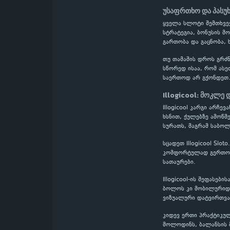
უსაფრთხო და პასუ
ყველა სლოტი შემთხვევ
სტრატეგია, ბონუსის მ
გართობა და გაცნობა,
თუ თამაშის დროს გრძნ
სწორედ ისაა, რომ ასე
საერთოდ არ გქონდეთ
Illogicool: მოკლე 
Illogicool კარგი არჩ
ხსნით, ქულებზე ამოწმ
სურათს, მაგრამ საბოლ
სცადეთ Illogicool Slo
კომფორტულად გერთობი
სათაურები.
Illogicool-ის შეფასე
ბოლოს კი მობილურიდან
ვიზუალური დატვირთვა
კიდევ ერთი პრაქტიკულ
მოლოდინს, ბალანსის მ