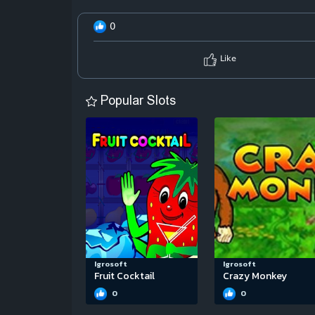
0
Like
Popular Slots
Igrosoft
Igrosoft
Fruit Cocktail
Crazy Monkey
0
0