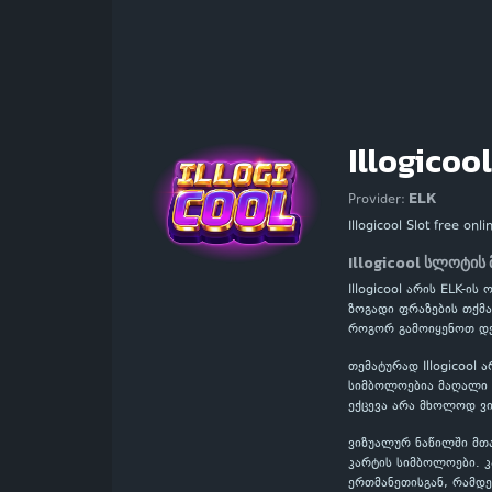
Illogicoo
ELK
Provider:
Illogicool Slot free onl
Illogicool სლოტის
Illogicool არის ELK-
ზოგადი ფრაზების თქმა
როგორ გამოიყენოთ დე
თემატურად Illogicool
სიმბოლოებია მაღალი ღ
ექცევა არა მხოლოდ ვი
ვიზუალურ ნაწილში მთ
კარტის სიმბოლოები. 
ერთმანეთისგან, რამდე