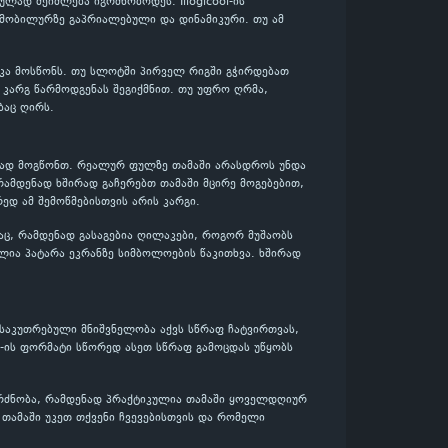
ლად შეიძლება იგრძნობოდეს. Illogicool-ის
, მობილურზე გაპრიალებული და დინამიკური. თუ ამ
იკა მოსწონს. თუ სლოტში პირველ რიგში გჭირდებათ
დ კარგ წარმოდგენას შეგიქმნით. თუ უფრო ღრმა,
ბაც ღირს.
ენად მოგწონთ. რეალურ ფულზე თამაში არასდროს უნდა
რამდენად ხშირად გაჩერებთ თამაში მცირე მოგებებით,
რედ ამ შემოწმებისთვის არის კარგი.
აც, რამდენად გასაგებია ღილაკები, როგორ მუშაობს
ლია პატარა ეკრანზე სიმბოლოების წაკითხვა. ხშირად
ნსაკუთრებული მნიშვნელობა აქვს სწრაფ ჩატვირთვას,
e-ის ფორმატი სწორედ ასეთ სწრაფ გამოცდას უწყობს
გრძნობა, რამდენად პრაქტიკულია თამაში ყოველდღიურ
ს თამაში უკეთ თქვენი ჩვევებისთვის და რომელი