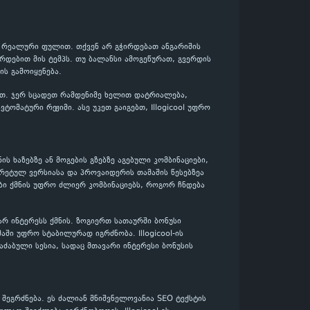
არა რეალური ფულით. თქვენ არ გჭირდებათ ანგარიშის
რდებით მის ტემპს. თუ ბალანსი ამოგეწურათ, გვერდის
ს გამოიყენება.
ლოთ. ჯერ სცადეთ რამდენიმე ხელით დატრიალება,
ომატური რეჟიმი. ასე უკეთ გაიგებთ, Illogicool უფრო
ნის ხაზებზე ან მოგების გზებზე აგებული კომბინაციები,
რეტულ ვერსიასა და პროვაიდერის თამაშის წესებზეა
ბი ქმნის უფრო ძლიერ კომბინაციებს, როგორ ჩნდება
ვარ ინტერესს ქმნის. ზოგიერთ სათაურში ბონუსი
აში უფრო სტაბილურად იგრძნობა. Illogicool-ის
აძაბული სესია, სადაც მთავარი ინტერესი ბონუსის
შეგრძნება. ეს ძალიან მნიშვნელოვანია SEO ტექსტის