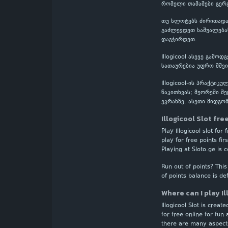
რომელი თამაშები გერ
თუ სლოტებს ძირითადად
გაძლევდეთ საშუალებას
დაგჭირდეთ.
Illogicool ასევე გამ
სათაურებია უფრო მშვ
Illogicool-ის პრაქტი
წაკითხვას; მეორეში შ
ეკრანზე. ასეთი მიდგო
Illogicool Slot free
Play Illogicool slot f
play for free points fir
Playing at Sloto.ge is 
Run out of points? This
of points balance is d
Where can I play Il
Illogicool Slot is crea
for free online for fun 
there are many aspects