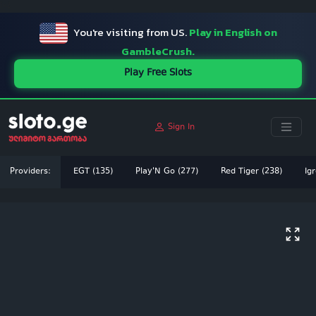
ï»¿
You're visiting from US.
Play in English on
GambleCrush.
Play Free Slots
Sign In
Providers:
EGT (135)
Play'N Go (277)
Red Tiger (238)
Igr