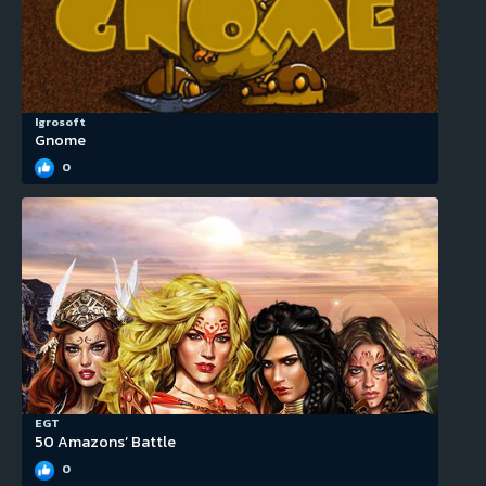
Igrosoft
Gnome
0
EGT
50 Amazons’ Battle
0