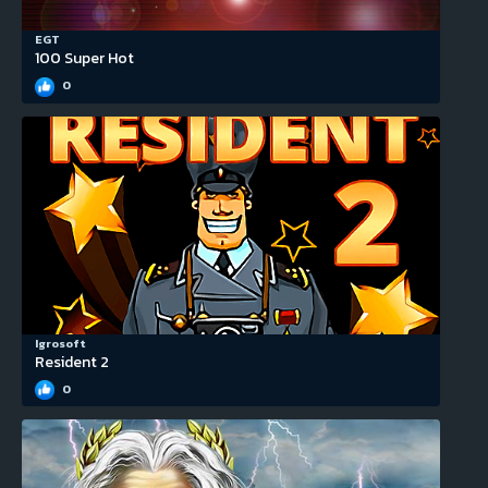
EGT
100 Super Hot
0
Igrosoft
Resident 2
0