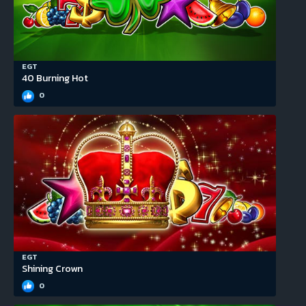
EGT
40 Burning Hot
0
EGT
Shining Crown
0