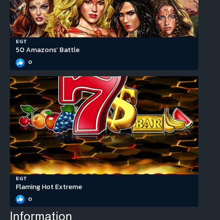
EGT
50 Amazons’ Battle
0
EGT
Flaming Hot Extreme
0
Information