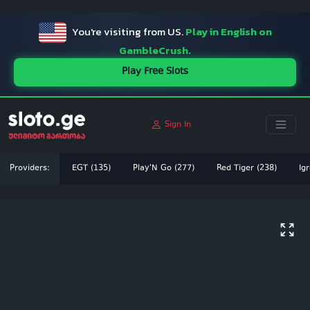
ï»¿
You're visiting from US.
Play in English on
GambleCrush.
Play Free Slots
Sign In
Providers:
EGT (135)
Play'N Go (277)
Red Tiger (238)
Igr