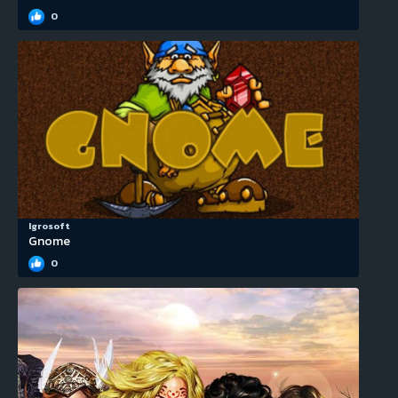
0
Igrosoft
Gnome
0