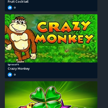
Fruit Cocktail
0
Igrosoft
Crazy Monkey
0