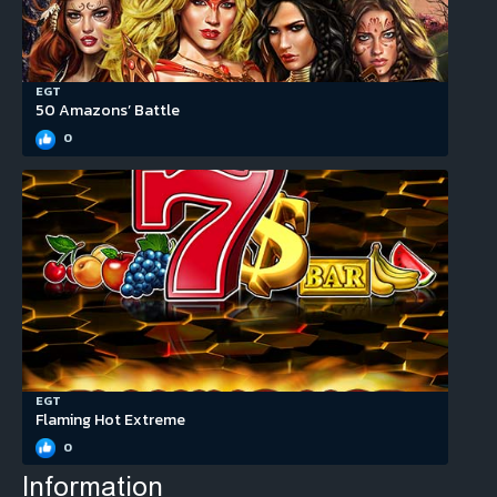
EGT
50 Amazons’ Battle
0
EGT
Flaming Hot Extreme
0
Information