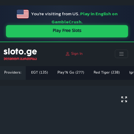
ï»¿
You're visiting from US.
Play in English on
GambleCrush.
Play Free Slots
Sign In
Providers:
EGT (135)
Play'N Go (277)
Red Tiger (238)
Igr