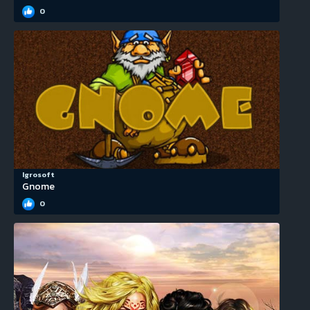
0
Igrosoft
Gnome
0