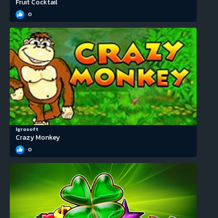
Fruit Cocktail
0
Igrosoft
Crazy Monkey
0