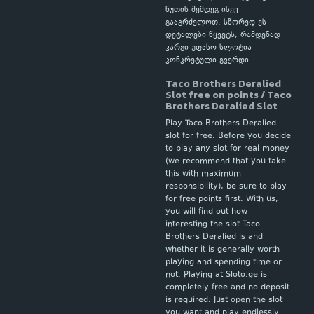
წუთის შემდეგ ისევ
გააგრძელოთ. სწორედ ეს
დეტალები წყვეტს, რამდენად
კარგი უფასო სლოტია
კონკრეტული გვერდი.
Taco Brothers Deralied
Slot free on points / Taco
Brothers Deralied Slot
Play Taco Brothers Deralied
slot for free. Before you decide
to play any slot for real money
(we recommend that you take
this with maximum
responsibility), be sure to play
for free points first. With us,
you will find out how
interesting the slot Taco
Brothers Deralied is and
whether it is generally worth
playing and spending time or
not. Playing at Sloto.ge is
completely free and no deposit
is required. Just open the slot
you want and play endlessly.