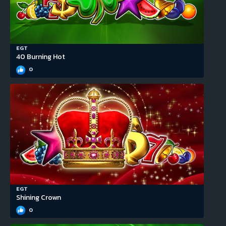
EGT
40 Burning Hot
0
EGT
Shining Crown
0